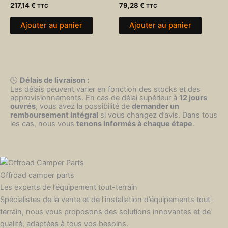
217,14
€
79,28
€
TTC
TTC
Ajouter au panier
Ajouter au panier
🕒
Délais de livraison :
Les délais peuvent varier en fonction des stocks et des
approvisionnements. En cas de délai supérieur à
12 jours
ouvrés
, vous avez la possibilité de
demander un
remboursement intégral
si vous changez d’avis. Dans tous
les cas, nous vous
tenons informés à chaque étape
.
Offroad camper parts
Les experts de l’équipement tout-terrain
Spécialistes de la vente et de l’installation d’équipements tout-
terrain, nous vous proposons des solutions innovantes et de
qualité, adaptées à tous vos besoins.