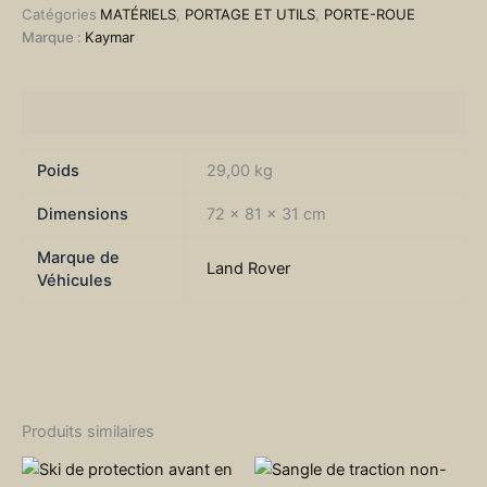
Catégories
MATÉRIELS
,
PORTAGE ET UTILS
,
PORTE-ROUE
Land
Marque :
Kaymar
Rover
Defender
90
110
Informations complémentaires
Poids
29,00 kg
Dimensions
72 × 81 × 31 cm
Marque de
Land Rover
Véhicules
Produits similaires