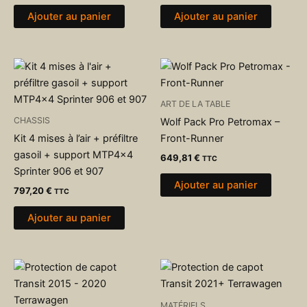
Ajouter au panier
Ajouter au panier
ART DE LA TABLE
CHASSIS
Wolf Pack Pro Petromax –
Kit 4 mises à l’air + préfiltre
Front-Runner
gasoil + support MTP4x4
649,81
€
TTC
Sprinter 906 et 907
Ajouter au panier
797,20
€
TTC
Ajouter au panier
MATÉRIELS