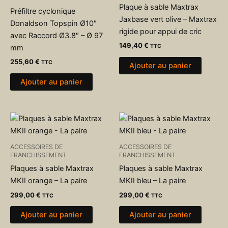
Plaque à sable Maxtrax
Préfiltre cyclonique
Jaxbase vert olive – Maxtrax
Donaldson Topspin Ø10″
rigide pour appui de cric
avec Raccord Ø3.8″ – Ø 97
149,40
€
TTC
mm
255,60
€
TTC
Ajouter au panier
Ajouter au panier
ACCESSOIRES DE
ACCESSOIRES DE
FRANCHISSEMENT
FRANCHISSEMENT
Plaques à sable Maxtrax
Plaques à sable Maxtrax
MKII orange – La paire
MKII bleu – La paire
299,00
€
299,00
€
TTC
TTC
Ajouter au panier
Ajouter au panier