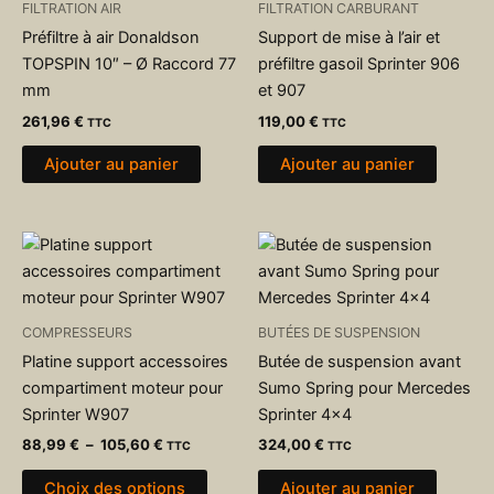
FILTRATION AIR
FILTRATION CARBURANT
Préfiltre à air Donaldson
Support de mise à l’air et
TOPSPIN 10″ – Ø Raccord 77
préfiltre gasoil Sprinter 906
mm
et 907
261,96
€
119,00
€
TTC
TTC
Ajouter au panier
Ajouter au panier
Plage
Ce
de
produit
prix :
88,99 €
a
à
plusieurs
COMPRESSEURS
BUTÉES DE SUSPENSION
105,60 €
variations.
Platine support accessoires
Butée de suspension avant
Les
compartiment moteur pour
Sumo Spring pour Mercedes
options
Sprinter W907
Sprinter 4×4
peuvent
88,99
€
–
105,60
€
324,00
€
TTC
TTC
être
choisies
Choix des options
Ajouter au panier