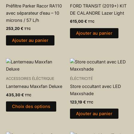
Préfiltre Parker Racor RA110
FORD TRANSIT (2019+) KIT
avec séparateur d’eau – 10
DE CALANDRE Lazer Light
microns / 57 L/h
615,00
€
TTC
253,20
€
TTC
Ajouter au panier
Ajouter au panier
Ce
produit
a
ACCESSOIRES ÉLÉCTRIQUE
ÉLÉCTRICITÉ
plusieurs
Lanterneau Maxxfan Deluxe
Store occultant avec LED
variations.
Maxxshade
435,30
€
TTC
Les
123,19
€
TTC
options
Choix des options
peuvent
Ajouter au panier
être
choisies
sur