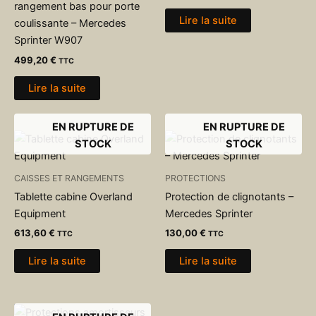
rangement bas pour porte
Lire la suite
coulissante – Mercedes
Sprinter W907
499,20
€
TTC
Lire la suite
EN RUPTURE DE
EN RUPTURE DE
STOCK
STOCK
CAISSES ET RANGEMENTS
PROTECTIONS
Tablette cabine Overland
Protection de clignotants –
Equipment
Mercedes Sprinter
613,60
€
130,00
€
TTC
TTC
Lire la suite
Lire la suite