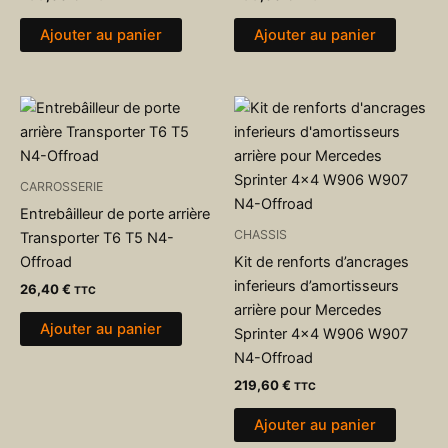
Ajouter au panier
Ajouter au panier
CARROSSERIE
Entrebâilleur de porte arrière
CHASSIS
Transporter T6 T5 N4-
Offroad
Kit de renforts d’ancrages
inferieurs d’amortisseurs
26,40
€
TTC
arrière pour Mercedes
Ajouter au panier
Sprinter 4×4 W906 W907
N4-Offroad
219,60
€
TTC
Ajouter au panier