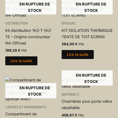
EN RUPTURE DE
EN RUPTURE DE
STOCK
STOCK
DISTRIBUTION
BIVOUAC
Kit distribution 1KZ-T 1KZ-
KIT ISOLATION THERMIQUE
TE – Origine constructeur
TENTE DE TOIT ECRINS
N4-Offroad
294,00
€
TTC
199,20
€
TTC
Lire la suite
Lire la suite
EN RUPTURE DE
STOCK
EN RUPTURE DE
STOCK
MATÉRIELS
Charnières pour porte-vélos
CAISSES ET RANGEMENTS
rabattable
Compartiment de
459,67
€
TTC