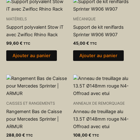
la
page
MATÉRIELS
MÉCANIQUE
du
Support polyvalent Stow iT
Support de kit reniflards
produit
avec Zwifloc Rhino Rack
Sprinter W906 W907
99,60
€
45,00
€
TTC
TTC
Ajouter au panier
Ajouter au panier
CAISSES ET RANGEMENTS
ANNEAUX DE REMORQUAGE
Rangement Bas de Caisse
Anneau de treuillage alu
pour Mercedes Sprinter |
13.5T Ø148mm rouge N4-
ARMUR
Offroad avec etui
288,00
€
108,00
€
TTC
TTC