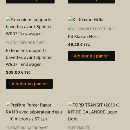
sur
la
page
du
ACCESSOIRES ÉLÉCTRIQUE
produit
Kit Klaxon Hella
ÉLARGISSEURS DE VOIE
49,20
€
TTC
Extensions supports
Ajouter au panier
bavettes avant Sprinter
W907 Terrawagen
309,00
€
TTC
Ajouter au panier
FILTRATION CARBURANT
ÉLÉCTRICITÉ