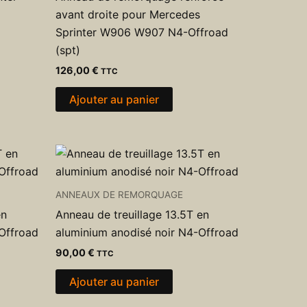
avant droite pour Mercedes
Sprinter W906 W907 N4-Offroad
(spt)
126,00
€
TTC
Ajouter au panier
ANNEAUX DE REMORQUAGE
en
Anneau de treuillage 13.5T en
Offroad
aluminium anodisé noir N4-Offroad
90,00
€
TTC
Ajouter au panier