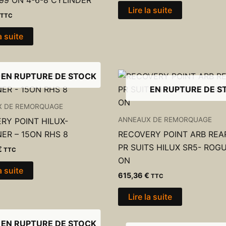
 99 ON 4-6-8 CYLINDER
Lire la suite
TTC
a suite
EN RUPTURE DE STOCK
EN RUPTURE DE S
X DE REMORQUAGE
ANNEAUX DE REMORQUAGE
RY POINT HILUX-
ER – 15ON RHS 8
RECOVERY POINT ARB REA
PR SUITS HILUX SR5- ROG
€
TTC
ON
a suite
615,36
€
TTC
Lire la suite
EN RUPTURE DE STOCK