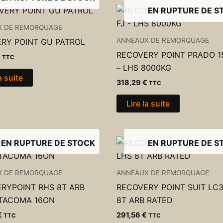
EN RUPTURE DE S
X DE REMORQUAGE
ANNEAUX DE REMORQUAGE
RY POINT GU PATROL
RECOVERY POINT PRADO 15
€
TTC
– LHS 8000KG
a suite
318,29
€
TTC
Lire la suite
EN RUPTURE DE STOCK
EN RUPTURE DE S
X DE REMORQUAGE
ANNEAUX DE REMORQUAGE
RYPOINT RHS 8T ARB
RECOVERY POINT SUIT LC
TACOMA 16ON
8T ARB RATED
€
291,56
€
TTC
TTC