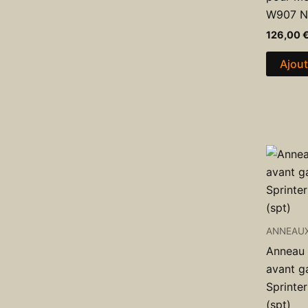
W907 N
126,00
Ajout
ANNEAU
Anneau 
avant g
Sprinte
(spt)