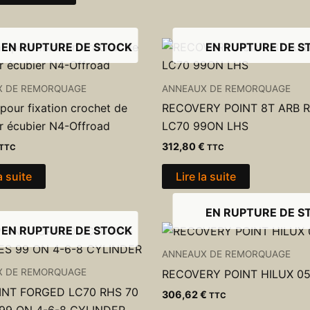
EN RUPTURE DE STOCK
EN RUPTURE DE S
X DE REMORQUAGE
ANNEAUX DE REMORQUAGE
pour fixation crochet de
RECOVERY POINT 8T ARB 
ur écubier N4-Offroad
LC70 99ON LHS
312,80
€
TTC
TTC
a suite
Lire la suite
EN RUPTURE DE S
EN RUPTURE DE STOCK
ANNEAUX DE REMORQUAGE
X DE REMORQUAGE
RECOVERY POINT HILUX 0
INT FORGED LC70 RHS 70
306,62
€
TTC