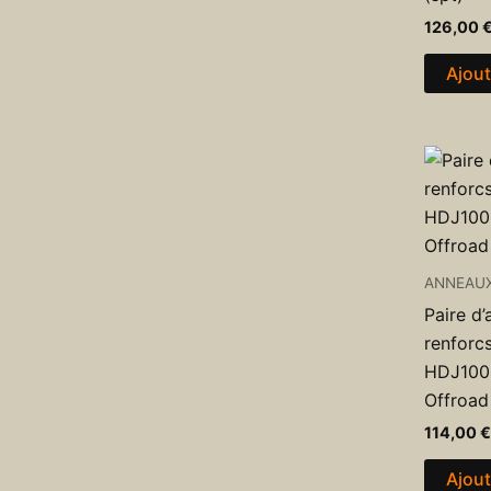
126,00
Ajout
ANNEAU
Paire d
renforc
HDJ100 
Offroad
114,00
€
Ajout