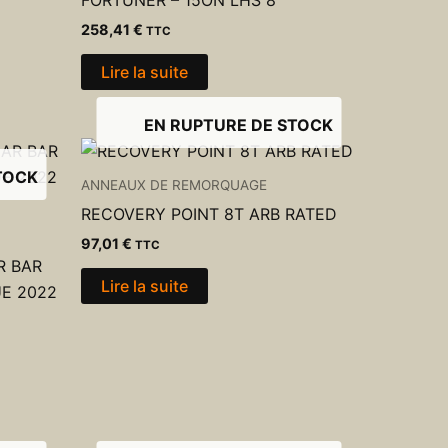
FORTUNER – 15ON LHS 8
258,41
€
TTC
Lire la suite
EN RUPTURE DE STOCK
TOCK
ANNEAUX DE REMORQUAGE
RECOVERY POINT 8T ARB RATED
97,01
€
TTC
R BAR
Lire la suite
UE 2022