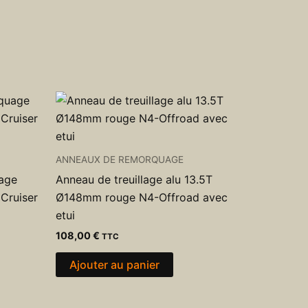
ANNEAUX DE REMORQUAGE
uage
Anneau de treuillage alu 13.5T
 Cruiser
Ø148mm rouge N4-Offroad avec
etui
108,00
€
TTC
Ajouter au panier