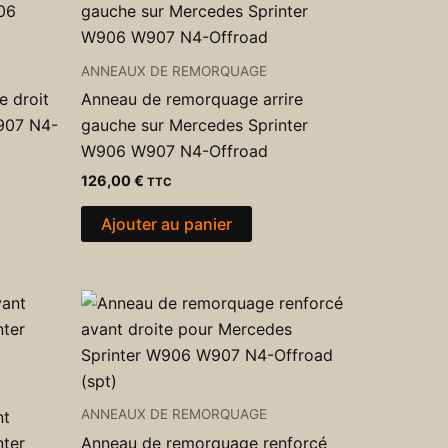
ANNEAUX DE REMORQUAGE
e droit
Anneau de remorquage arrire
907 N4-
gauche sur Mercedes Sprinter
W906 W907 N4-Offroad
126,00
€
TTC
Ajouter au panier
ANNEAUX DE REMORQUAGE
nt
nter
Anneau de remorquage renforcé