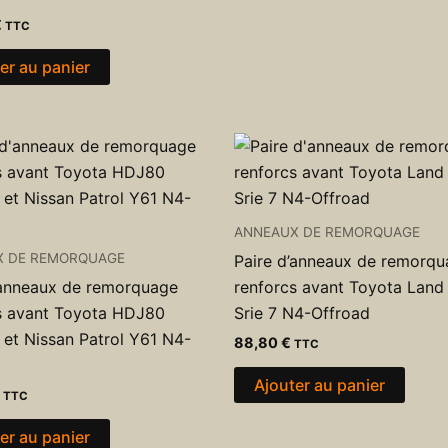
€
TTC
er au panier
ANNEAUX DE REMORQUAGE
X DE REMORQUAGE
Paire d’anneaux de remorq
’anneaux de remorquage
renforcs avant Toyota Land
s avant Toyota HDJ80
Srie 7 N4-Offroad
et Nissan Patrol Y61 N4-
88,80
€
TTC
Ajouter au panier
TTC
er au panier