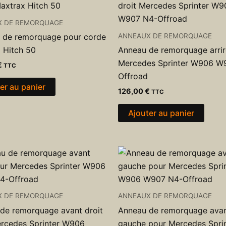
X DE REMORQUAGE
ANNEAUX DE REMORQUAGE
 de remorquage pour corde
 Hitch 50
Anneau de remorquage arrir
Mercedes Sprinter W906 W
€
TTC
Offroad
er au panier
126,00
€
TTC
Ajouter au panier
X DE REMORQUAGE
ANNEAUX DE REMORQUAGE
de remorquage avant droit
Anneau de remorquage ava
rcedes Sprinter W906
gauche pour Mercedes Spri