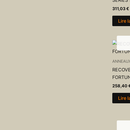
SERIES
311,03
€
Lire l
ANNEAU
RECOVE
FORTUN
258,40
Lire l