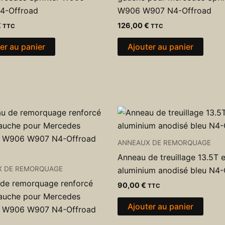
4-Offroad
W906 W907 N4-Offroad
€
126,00
€
TTC
TTC
er au panier
Ajouter au panier
ANNEAUX DE REMORQUAGE
Anneau de treuillage 13.5T 
X DE REMORQUAGE
aluminium anodisé bleu N4-
de remorquage renforcé
90,00
€
TTC
auche pour Mercedes
Ajouter au panier
r W906 W907 N4-Offroad