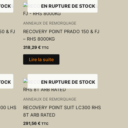
TOCK
EN RUPTURE DE STOCK
ANNEAUX DE REMORQUAGE
0 & FJ
RECOVERY POINT PRADO 150 & FJ
– RHS 8000KG
318,29
€
TTC
Lire la suite
TOCK
EN RUPTURE DE STOCK
ANNEAUX DE REMORQUAGE
300 LHS
RECOVERY POINT SUIT LC300 RHS
8T ARB RATED
291,56
€
TTC