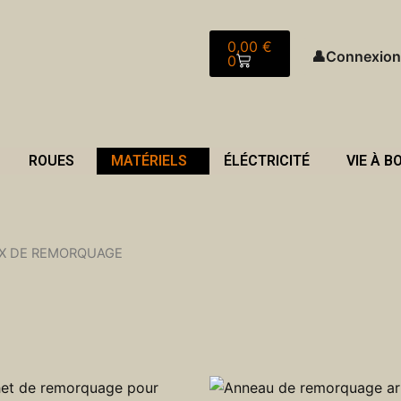
Panier
0,00
€
👤
Connexion
0
ROUES
MATÉRIELS
ÉLÉCTRICITÉ
VIE À B
X DE REMORQUAGE