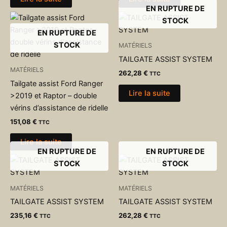
EN RUPTURE DE
STOCK
EN RUPTURE DE
STOCK
MATÉRIELS
TAILGATE ASSIST SYSTEM
MATÉRIELS
262,28
€
TTC
Tailgate assist Ford Ranger
Lire la suite
>2019 et Raptor – double
vérins d’assistance de ridelle
151,08
€
TTC
Lire la suite
EN RUPTURE DE
EN RUPTURE DE
STOCK
STOCK
MATÉRIELS
MATÉRIELS
TAILGATE ASSIST SYSTEM
TAILGATE ASSIST SYSTEM
235,16
€
262,28
€
TTC
TTC