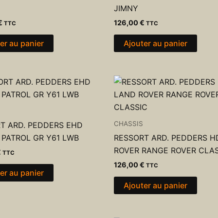
JIMNY
€
126,00
€
TTC
TTC
er au panier
Ajouter au panier
CHASSIS
T ARD. PEDDERS EHD
 PATROL GR Y61 LWB
RESSORT ARD. PEDDERS H
ROVER RANGE ROVER CLAS
€
TTC
126,00
€
TTC
er au panier
Ajouter au panier