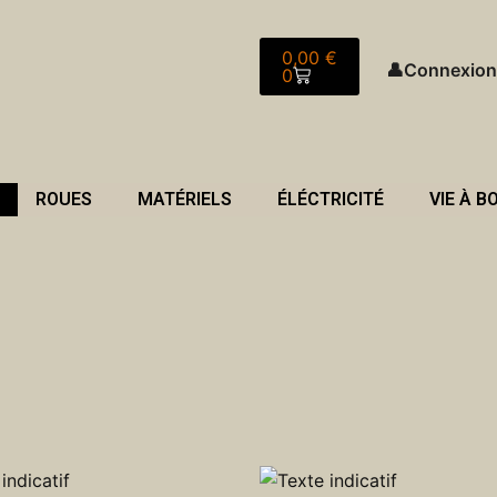
Panier
0,00
€
👤
Connexion
0
ROUES
MATÉRIELS
ÉLÉCTRICITÉ
VIE À B