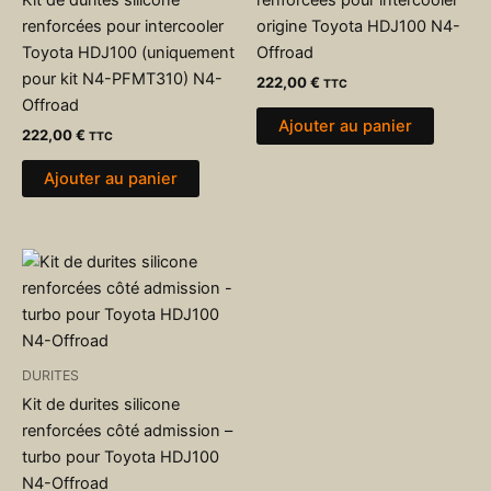
renforcées pour intercooler
origine Toyota HDJ100 N4-
Toyota HDJ100 (uniquement
Offroad
pour kit N4-PFMT310) N4-
222,00
€
TTC
Offroad
Ajouter au panier
222,00
€
TTC
Ajouter au panier
DURITES
Kit de durites silicone
renforcées côté admission –
turbo pour Toyota HDJ100
N4-Offroad