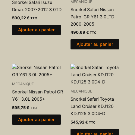
MÉCANIQUE
Snorkel Safari Isuzu
Dmax 2007-2012 3 0TD
Snorkel Safari Nissan
Patrol GR Y61 3 0LTD
590,22
€
TTC
2000-2005
Ajouter au panier
490,69
€
TTC
Ajouter au panier
MÉCANIQUE
MÉCANIQUE
Snorkel Nissan Patrol GR
Y61 3.0L 2005+
Snorkel Safari Toyota
Land Cruiser KDJ120
595,75
€
TTC
KDJ125 3 0D4-D
Ajouter au panier
545,92
€
TTC
Ajouter au panier