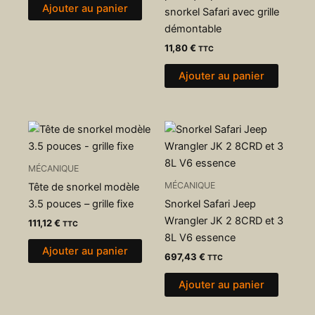
Ajouter au panier
snorkel Safari avec grille
démontable
11,80
€
TTC
Ajouter au panier
MÉCANIQUE
MÉCANIQUE
Tête de snorkel modèle
3.5 pouces – grille fixe
Snorkel Safari Jeep
Wrangler JK 2 8CRD et 3
111,12
€
TTC
8L V6 essence
Ajouter au panier
697,43
€
TTC
Ajouter au panier