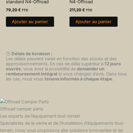
standard N4-Offroad
N4-Offroad
79,20
€
211,20
€
TTC
TTC
Ajouter au panier
Ajouter au panier
🕒
Délais de livraison :
Les délais peuvent varier en fonction des stocks et des
approvisionnements. En cas de délai supérieur à
12 jours
ouvrés
, vous avez la possibilité de
demander un
remboursement intégral
si vous changez d’avis. Dans tous
les cas, nous vous
tenons informés à chaque étape
.
Offroad camper parts
Les experts de l’équipement tout-terrain
Spécialistes de la vente et de l’installation d’équipements tout-
terrain, nous vous proposons des solutions innovantes et de