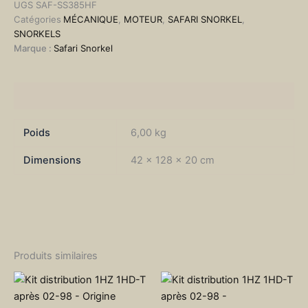
UGS
SAF-SS385HF
Discovery
Catégories
MÉCANIQUE
,
MOTEUR
,
SAFARI SNORKEL
,
3
SNORKELS
Marque :
Safari Snorkel
Informations complémentaires
Poids
6,00 kg
Dimensions
42 × 128 × 20 cm
Produits similaires