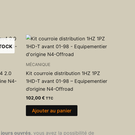
STOCK
MÉCANIQUE
v4 2.0
Kit courroie distribution 1HZ 1PZ
ine N4-
1HD-T avant 01-98 – Equipementier
d’origine N4-Offroad
102,00
€
TTC
Ajouter au panier
 jours ouvrés
, vous avez la possibilité de