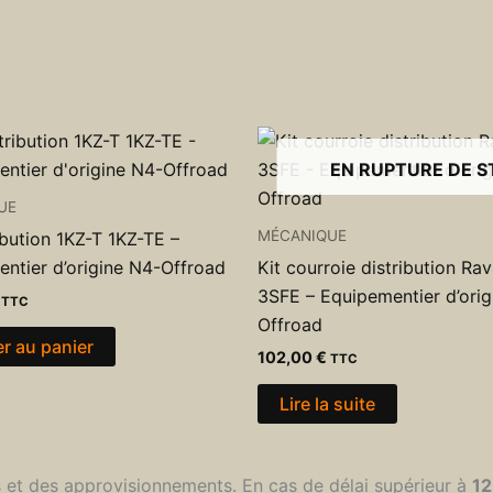
EN RUPTURE DE 
UE
MÉCANIQUE
ribution 1KZ-T 1KZ-TE –
ntier d’origine N4-Offroad
Kit courroie distribution Ra
3SFE – Equipementier d’orig
TTC
Offroad
er au panier
102,00
€
TTC
Lire la suite
s et des approvisionnements. En cas de délai supérieur à
12