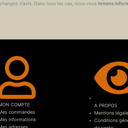
changez d’avis. Dans tous les cas, nous vous
tenons infor
MON COMPTE
A PROPOS
Mes commandes
Mentions légal
Mes informations
Conditions gén
Mes adresses
de vente