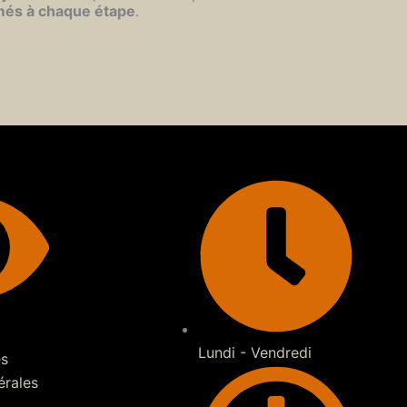
més à chaque étape
.
Lundi - Vendredi
es
érales