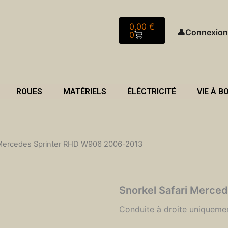
Panier
0,00
€
👤
Connexion
0
ROUES
MATÉRIELS
ÉLÉCTRICITÉ
VIE À B
i Mercedes Sprinter RHD W906 2006-2013
Snorkel Safari Merce
Conduite à droite uniquemen