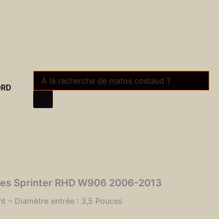
Recherche
de
ORD
produits
des Sprinter RHD W906 2006-2013
t – Diamètre entrée : 3,5 Pouces