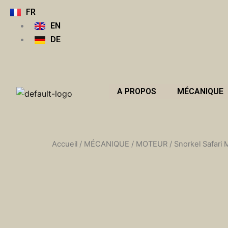
Aller
FR
au
EN
contenu
DE
A PROPOS
MÉCANIQUE
Accueil
/
MÉCANIQUE
/
MOTEUR
/ Snorkel Safar