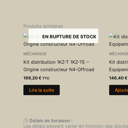
Produits similaires
EN RUPTURE DE STOCK
MÉCANIQUE
MÉCANIQ
Kit distribution 1KZ-T 1KZ-TE –
Kit dist
Origine constructeur N4-Offroad
Equipeme
199,20
€
146,40
€
TTC
Lire la suite
Ajout
🕒
Délais de livraison :
Les délais peuvent varier en fonction des stock