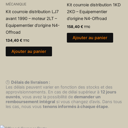
MÉCANIQUE
Kit courroie distribution 1KD
Kit courroie distribution LJ7
2KD – Equipementier
avant 1990 – moteur 2LT –
d’origine N4-Offroad
Equipementier d’origine N4-
158,40
€
TTC
Offroad
Ajouter au panier
134,40
€
TTC
Ajouter au panier
🕒
Délais de livraison :
Les délais peuvent varier en fonction des stocks et des
approvisionnements. En cas de délai supérieur à
12 jours
ouvrés
, vous avez la possibilité de
demander un
remboursement intégral
si vous changez d’avis. Dans tous
les cas, nous vous
tenons informés à chaque étape
.