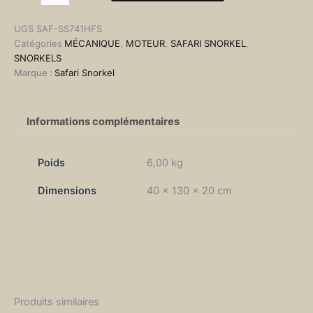
Nissan
Navara
UGS
SAF-SS741HFS
D23
Catégories
MÉCANIQUE
,
MOTEUR
,
SAFARI SNORKEL
,
NP300
SNORKELS
Marque :
Safari Snorkel
Informations complémentaires
Poids
6,00 kg
Dimensions
40 × 130 × 20 cm
Produits similaires