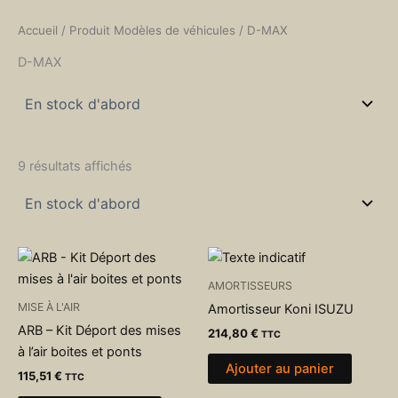
Accueil
/ Produit Modèles de véhicules / D-MAX
D-MAX
9 résultats affichés
AMORTISSEURS
MISE À L'AIR
Amortisseur Koni ISUZU
ARB – Kit Déport des mises
214,80
€
TTC
à l’air boites et ponts
Ajouter au panier
115,51
€
TTC