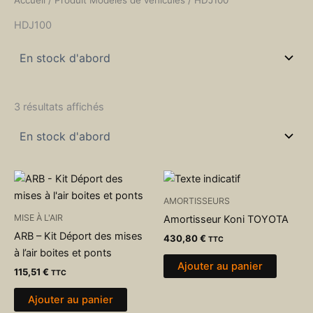
HDJ100
3 résultats affichés
AMORTISSEURS
MISE À L'AIR
Amortisseur Koni TOYOTA
ARB – Kit Déport des mises
430,80
€
TTC
à l’air boites et ponts
Ajouter au panier
115,51
€
TTC
Ajouter au panier