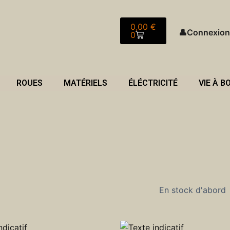
Panier
0,00
€
👤
Connexion
0
ROUES
MATÉRIELS
ÉLÉCTRICITÉ
VIE À B