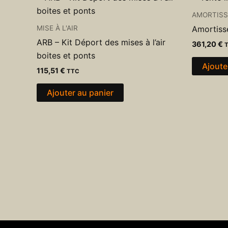
AMORTIS
MISE À L'AIR
Amortis
ARB – Kit Déport des mises à l’air
361,20
€
boites et ponts
Ajoute
115,51
€
TTC
Ajouter au panier