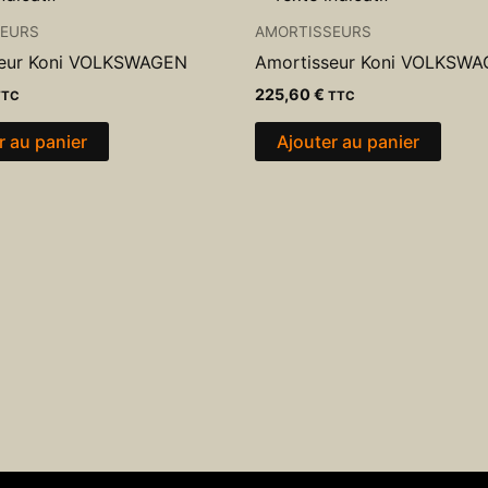
SEURS
AMORTISSEURS
seur Koni VOLKSWAGEN
Amortisseur Koni VOLKSW
225,60
€
TTC
TTC
r au panier
Ajouter au panier