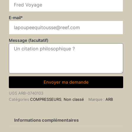
E-mail*
Message (facultatif)
Envoyer ma demande
UGS
ARB-0740103
Catégories
COMPRESSEURS
,
Non classé
Marque :
ARB
Informations complémentaires