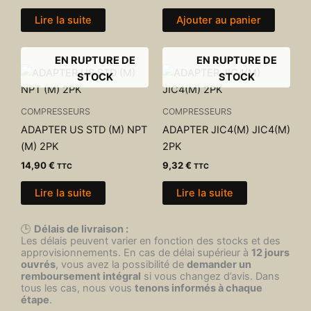
Lire la suite
Ajouter au panier
EN RUPTURE DE
EN RUPTURE DE
STOCK
STOCK
COMPRESSEURS
COMPRESSEURS
ADAPTER US STD (M) NPT
ADAPTER JIC4(M) JIC4(M)
(M) 2PK
2PK
14,90
€
9,32
€
TTC
TTC
Lire la suite
Lire la suite
🕒
Délais de livraison :
Les délais peuvent varier en fonction des stocks et des
approvisionnements. En cas de délai supérieur à
12 jours
ouvrés
, vous avez la possibilité de
demander un
remboursement intégral
si vous changez d’avis. Dans
tous les cas, nous vous
tenons informés à chaque
étape
.