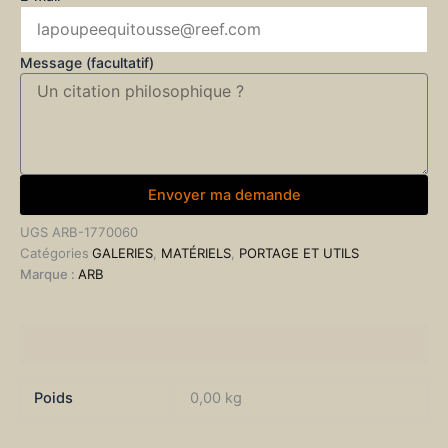
Message (facultatif)
Envoyer ma demande
UGS
ARB-1770060
Catégories
GALERIES
,
MATÉRIELS
,
PORTAGE ET UTILS
Marque :
ARB
Informations complémentaires
Poids
0,00 kg