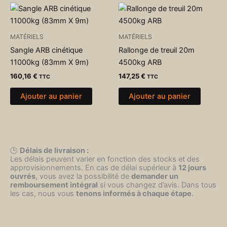
MATÉRIELS
MATÉRIELS
Sangle ARB cinétique
Rallonge de treuil 20m
11000kg (83mm X 9m)
4500kg ARB
160,16
€
147,25
€
TTC
TTC
Ajouter au panier
Ajouter au panier
🕒
Délais de livraison :
Les délais peuvent varier en fonction des stocks et des
approvisionnements. En cas de délai supérieur à
12 jours
ouvrés
, vous avez la possibilité de
demander un
remboursement intégral
si vous changez d’avis. Dans tous
les cas, nous vous
tenons informés à chaque étape
.