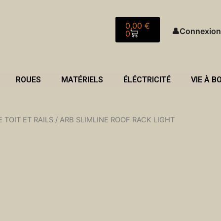
Panier
0,00
€
👤
Connexion
0
ROUES
MATÉRIELS
ÉLÉCTRICITÉ
VIE À B
 TOIT ET RAILS
/ ARB SLIMLINE ROOF RACK LIGHT