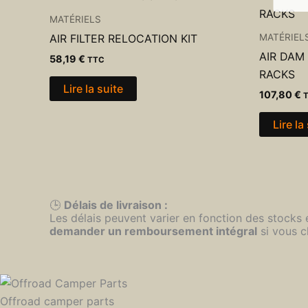
MATÉRIELS
MATÉRIEL
AIR FILTER RELOCATION KIT
AIR DAM
58,19
€
TTC
RACKS
Lire la suite
107,80
€
Lire la
🕒
Délais de livraison :
Les délais peuvent varier en fonction des stocks
demander un remboursement intégral
si vous c
Offroad camper parts