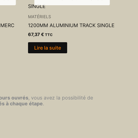
MATÉRIELS
T MERC
1200MM ALUMINIUM TRACK SINGLE
67,37
€
TTC
Lire la suite
jours ouvrés
, vous avez la possibilité de
és à chaque étape
.