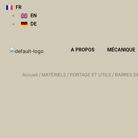
Aller
FR
au
EN
contenu
DE
A PROPOS
MÉCANIQUE
Accueil
/
MATÉRIELS
/
PORTAGE ET UTILS
/
BARRES DE