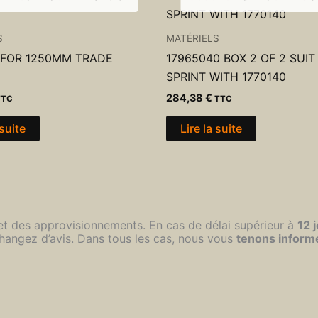
S
MATÉRIELS
 FOR 1250MM TRADE
17965040 BOX 2 OF 2 SUI
SPRINT WITH 1770140
284,38
€
TTC
TTC
 suite
Lire la suite
 et des approvisionnements. En cas de délai supérieur à
12 
hangez d’avis. Dans tous les cas, nous vous
tenons inform