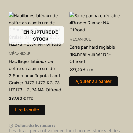
EN RUPTURE DE
STOCK
MÉCANIQUE
Barre panhard réglable
MÉCANIQUE
4Runner Runner N4-
Habillages latéraux de
Offroad
coffre en aluminium de
277,20
€
TTC
2.5mm pour Toyota Land
Ajouter au panier
Cruiser BJ73 LJ73 KZJ73
HZJ73 HZJ74 N4-Offroad
237,60
€
TTC
Lire la suite
🕒
Délais de livraison :
Les délais peuvent varier en fonction des stocks et des