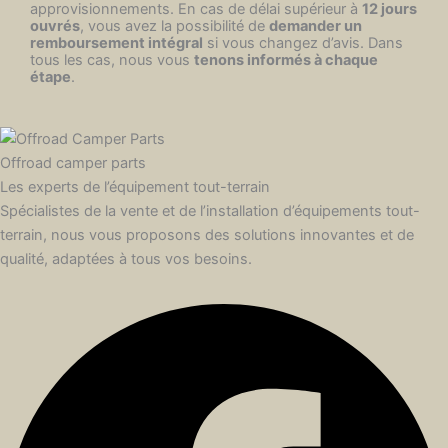
approvisionnements. En cas de délai supérieur à
12 jours
ouvrés
, vous avez la possibilité de
demander un
remboursement intégral
si vous changez d’avis. Dans
tous les cas, nous vous
tenons informés à chaque
étape
.
Offroad camper parts
Les experts de l’équipement tout-terrain
Spécialistes de la vente et de l’installation d’équipements tout-
terrain, nous vous proposons des solutions innovantes et de
qualité, adaptées à tous vos besoins.