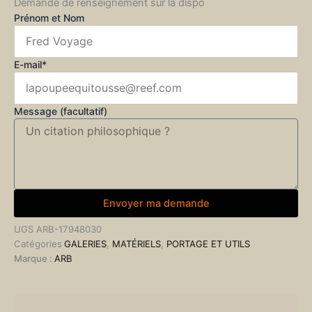
Demande de renseignement sur la dispo
Prénom et Nom
E-mail*
Message (facultatif)
Envoyer ma demande
UGS
ARB-17948030
Catégories
GALERIES
,
MATÉRIELS
,
PORTAGE ET UTILS
Marque :
ARB
Informations complémentaires