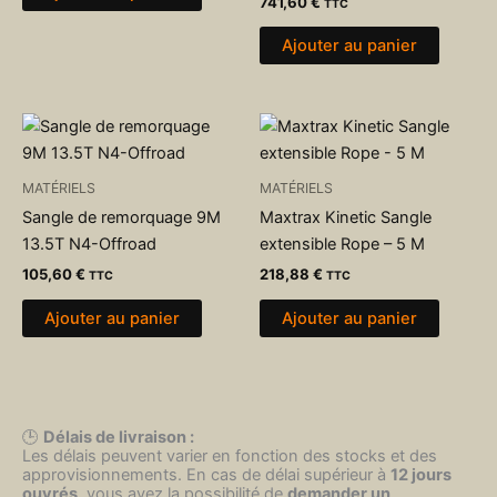
741,60
€
TTC
Ajouter au panier
MATÉRIELS
MATÉRIELS
Sangle de remorquage 9M
Maxtrax Kinetic Sangle
13.5T N4-Offroad
extensible Rope – 5 M
105,60
€
218,88
€
TTC
TTC
Ajouter au panier
Ajouter au panier
🕒
Délais de livraison :
Les délais peuvent varier en fonction des stocks et des
approvisionnements. En cas de délai supérieur à
12 jours
ouvrés
, vous avez la possibilité de
demander un