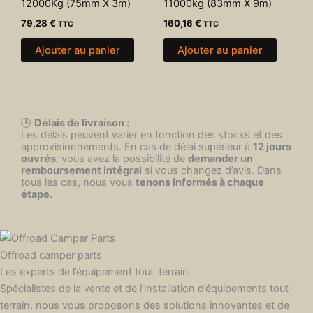
12000Kg (75mm X 3m)
11000kg (83mm X 9m)
79,28
€
160,16
€
TTC
TTC
Ajouter au panier
Ajouter au panier
🕒
Délais de livraison :
Les délais peuvent varier en fonction des stocks et des
approvisionnements. En cas de délai supérieur à
12 jours
ouvrés
, vous avez la possibilité de
demander un
remboursement intégral
si vous changez d’avis. Dans
tous les cas, nous vous
tenons informés à chaque
étape
.
Offroad camper parts
Les experts de l’équipement tout-terrain
Spécialistes de la vente et de l’installation d’équipements tout-
terrain, nous vous proposons des solutions innovantes et de