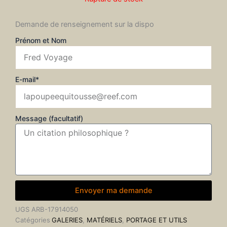
Demande de renseignement sur la dispo
Prénom et Nom
E-mail*
Message (facultatif)
Envoyer ma demande
UGS
ARB-17914050
Catégories
GALERIES
,
MATÉRIELS
,
PORTAGE ET UTILS