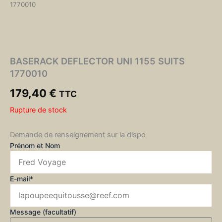
1770010
BASERACK DEFLECTOR UNI 1155 SUITS
1770010
179,40
€
TTC
Rupture de stock
Demande de renseignement sur la dispo
Prénom et Nom
E-mail*
Message (facultatif)