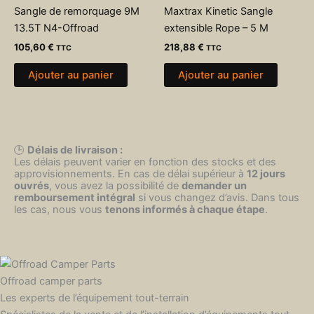
Sangle de remorquage 9M
Maxtrax Kinetic Sangle
13.5T N4-Offroad
extensible Rope – 5 M
105,60
€
218,88
€
TTC
TTC
Ajouter au panier
Ajouter au panier
🕒
Délais de livraison :
Les délais peuvent varier en fonction des stocks et des
approvisionnements. En cas de délai supérieur à
12 jours
ouvrés
, vous avez la possibilité de
demander un
remboursement intégral
si vous changez d’avis. Dans tous
les cas, nous vous
tenons informés à chaque étape
.
Offroad camper parts
Les experts de l’équipement tout-terrain