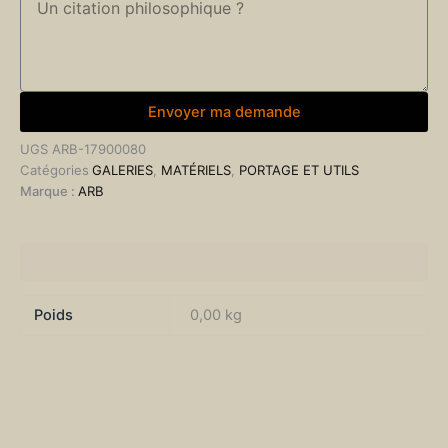
Envoyer ma demande
UGS
ARB-17900080
Catégories
GALERIES
,
MATÉRIELS
,
PORTAGE ET UTILS
Marque :
ARB
Informations complémentaires
Poids
0,00 kg