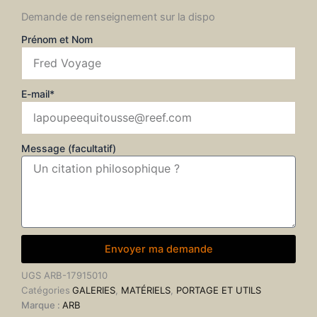
Demande de renseignement sur la dispo
Prénom et Nom
E-mail*
Message (facultatif)
Envoyer ma demande
UGS
ARB-17915010
Catégories
GALERIES
,
MATÉRIELS
,
PORTAGE ET UTILS
Marque :
ARB