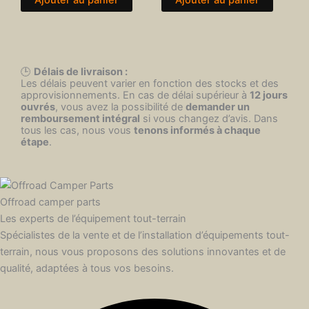
Ajouter au panier
Ajouter au panier
🕒
Délais de livraison :
Les délais peuvent varier en fonction des stocks et des
approvisionnements. En cas de délai supérieur à
12 jours
ouvrés
, vous avez la possibilité de
demander un
remboursement intégral
si vous changez d’avis. Dans
tous les cas, nous vous
tenons informés à chaque
étape
.
Offroad camper parts
Les experts de l’équipement tout-terrain
Spécialistes de la vente et de l’installation d’équipements tout-
terrain, nous vous proposons des solutions innovantes et de
qualité, adaptées à tous vos besoins.