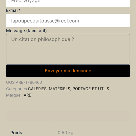
E-mail*
Message (facultatif)
Envoyer ma demande
UGS
ARB-1780460
Catégories
GALERIES
,
MATÉRIELS
,
PORTAGE ET UTILS
Marque :
ARB
Informations complémentaires
Poids
0,50 kg