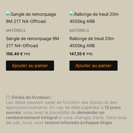
MATÉRIELS
MATÉRIELS
Sangle de remorquage 9M
Rallonge de treuil 20m
21T N4-Offroad
4500kg ARB
158,40
€
147,25
€
TTC
TTC
Ajouter au panier
Ajouter au panier
🕒
Délais de livraison :
Les délais peuvent varier en fonction des stocks et des
approvisionnements. En cas de délai supérieur à
12 jours
ouvrés
, vous avez la possibilité de
demander un
remboursement intégral
si vous changez d’avis. Dans tous
les cas, nous vous
tenons informés à chaque étape
.