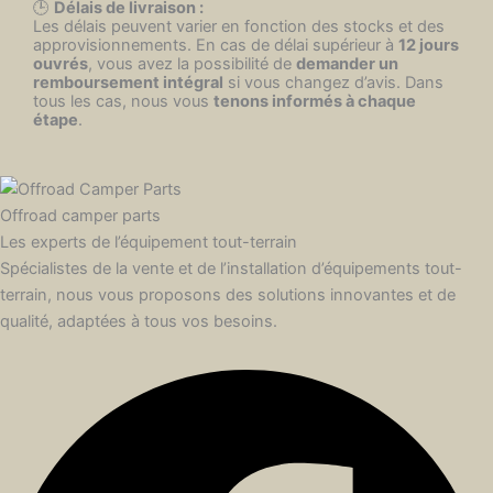
🕒
Délais de livraison :
Les délais peuvent varier en fonction des stocks et des
approvisionnements. En cas de délai supérieur à
12 jours
ouvrés
, vous avez la possibilité de
demander un
remboursement intégral
si vous changez d’avis. Dans
tous les cas, nous vous
tenons informés à chaque
étape
.
Offroad camper parts
Les experts de l’équipement tout-terrain
Spécialistes de la vente et de l’installation d’équipements tout-
terrain, nous vous proposons des solutions innovantes et de
qualité, adaptées à tous vos besoins.