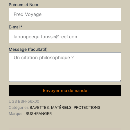
Prénom et Nom
E-mail*
Message (facultatif)
Envoyer ma demande
UGS
BSH-56X00
Catégories
BAVETTES
,
MATÉRIELS
,
PROTECTIONS
Marque :
BUSHRANGER