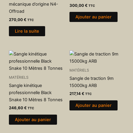
mécanique d’origine N4-
300,00
€
TTC
Offroad
Ajouter au panier
270,00
€
TTC
Lire la suite
MATÉRIELS
MATÉRIELS
Sangle de traction 9m
Sangle kinétique
15000kg ARB
professionnelle Black
217,14
€
TTC
Snake 10 Mètres 8 Tonnes
Ajouter au panier
246,60
€
TTC
Ajouter au panier