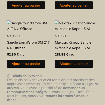
Ajouter au panier
Ajouter au panier
MATÉRIELS
MATÉRIELS
Sangle tour d’arbre 3M 21T
Maxtrax Kinetic Sangle
N4-Offroad
extensible Rope – 5 M
52,80
€
218,88
€
TTC
TTC
Ajouter au panier
Ajouter au panier
🕒
Délais de livraison :
Les délais peuvent varier en fonction des stocks et des
approvisionnements. En cas de délai supérieur à
12 jours
ouvrés
, vous avez la possibilité de
demander un
remboursement intégral
si vous changez d’avis. Dans
tous les cas, nous vous
tenons informés à chaque
étape
.