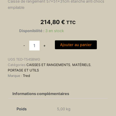
Caisse de rangement 57x51x31cm étanche anti chocs
empilable
214,80
€
TTC
quantité
Disponibilité :
3 en stock
de
Caisse
Ajouter au panier
overland
-
+
outdoor
grise
UGS
TED-T54SBMG
Tred
Catégories
CAISSES ET RANGEMENTS
,
MATÉRIELS
,
GT
PORTAGE ET UTILS
65L
Marque :
Tred
Informations complémentaires
Poids
5,00 kg