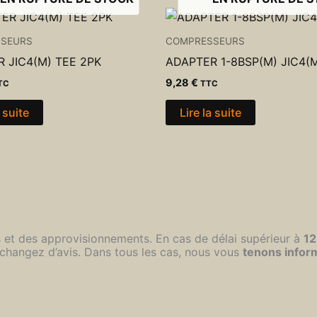
SEURS
COMPRESSEURS
 JIC4(M) TEE 2PK
ADAPTER 1-8BSP(M) JIC4(
9,28
€
TC
TTC
a suite
Lire la suite
s et des approvisionnements. En cas de délai supérieur à
12
changez d’avis. Dans tous les cas, nous vous
tenons infor