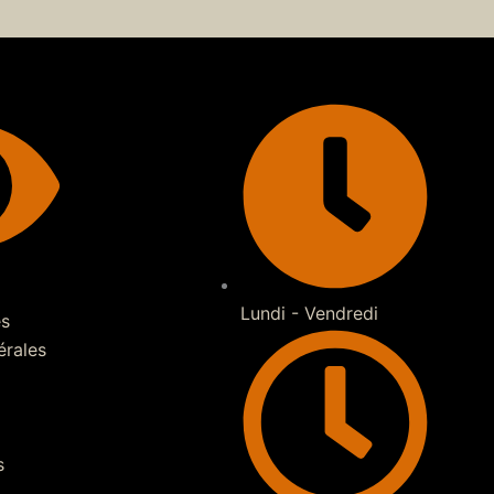
Lundi - Vendredi
es
érales
s