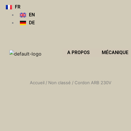
Aller
FR
au
EN
contenu
DE
A PROPOS
MÉCANIQUE
Accueil
/
Non classé
/ Cordon ARB 230V