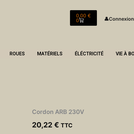
Panier
0,00
€
👤
Connexion
0
ROUES
MATÉRIELS
ÉLÉCTRICITÉ
VIE À B
Cordon ARB 230V
20,22
€
TTC