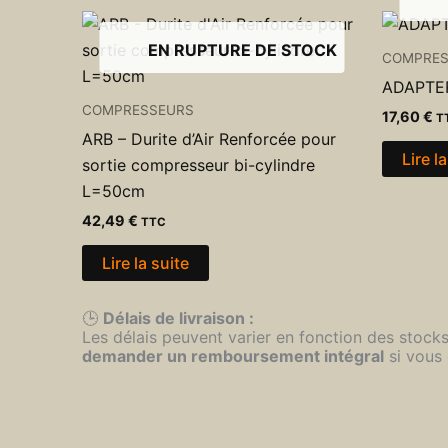
EN RUPTURE DE STOCK
COMPRES
ADAPTER
COMPRESSEURS
17,60
€
T
ARB – Durite d’Air Renforcée pour
Lire l
sortie compresseur bi-cylindre
L=50cm
42,49
€
TTC
Lire la suite
🕒
Délais de livraison :
Les délais peuvent varier en fonction des stock
demander un remboursement intégral
si vous 