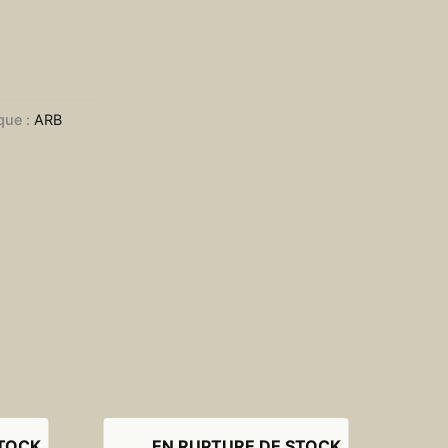
que :
ARB
STOCK
EN RUPTURE DE STOCK