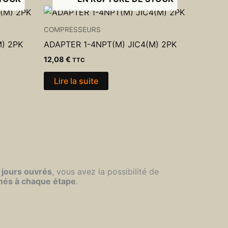
COMPRESSEURS
M) 2PK
ADAPTER 1-4NPT(M) JIC4(M) 2PK
12,08
€
TTC
Lire la suite
 jours ouvrés
, vous avez la possibilité de
més à chaque étape
.