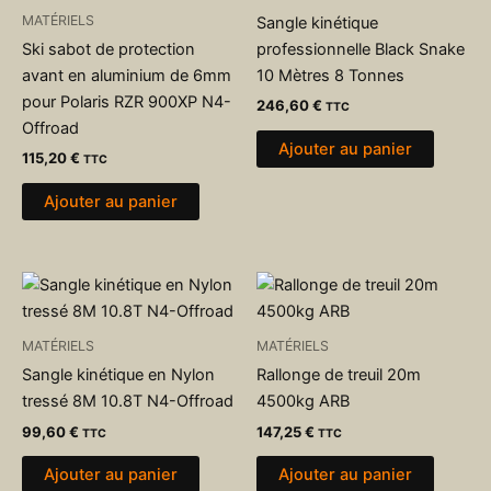
MATÉRIELS
Sangle kinétique
Ski sabot de protection
professionnelle Black Snake
avant en aluminium de 6mm
10 Mètres 8 Tonnes
pour Polaris RZR 900XP N4-
246,60
€
TTC
Offroad
Ajouter au panier
115,20
€
TTC
Ajouter au panier
MATÉRIELS
MATÉRIELS
Sangle kinétique en Nylon
Rallonge de treuil 20m
tressé 8M 10.8T N4-Offroad
4500kg ARB
99,60
€
147,25
€
TTC
TTC
Ajouter au panier
Ajouter au panier