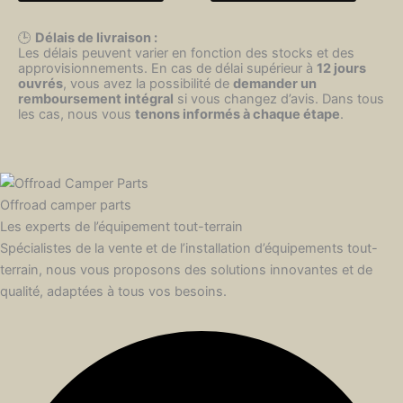
🕒
Délais de livraison :
Les délais peuvent varier en fonction des stocks et des
approvisionnements. En cas de délai supérieur à
12 jours
ouvrés
, vous avez la possibilité de
demander un
remboursement intégral
si vous changez d’avis. Dans tous
les cas, nous vous
tenons informés à chaque étape
.
Offroad camper parts
Les experts de l’équipement tout-terrain
Spécialistes de la vente et de l’installation d’équipements tout-
terrain, nous vous proposons des solutions innovantes et de
qualité, adaptées à tous vos besoins.