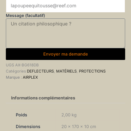
Message (facultatif)
Envoyer ma demande
UGS
AX-BG618DB
Catégories
DEFLECTEURS
,
MATÉRIELS
,
PROTECTIONS
Marque :
AIRPLEX
Informations complémentaires
Poids
2,00 kg
Dimensions
20 × 170 × 10 cm