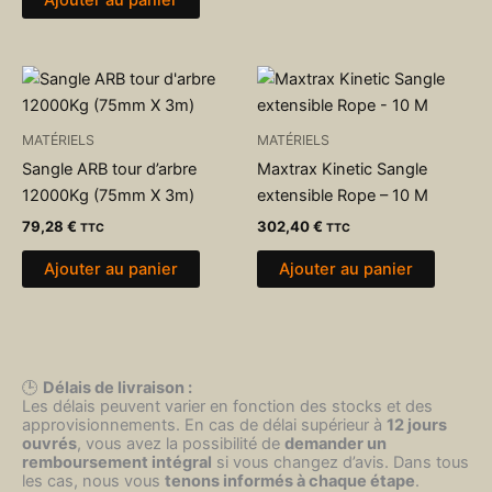
MATÉRIELS
MATÉRIELS
Sangle ARB tour d’arbre
Maxtrax Kinetic Sangle
12000Kg (75mm X 3m)
extensible Rope – 10 M
79,28
€
302,40
€
TTC
TTC
Ajouter au panier
Ajouter au panier
🕒
Délais de livraison :
Les délais peuvent varier en fonction des stocks et des
approvisionnements. En cas de délai supérieur à
12 jours
ouvrés
, vous avez la possibilité de
demander un
remboursement intégral
si vous changez d’avis. Dans tous
les cas, nous vous
tenons informés à chaque étape
.