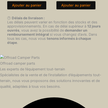
Ajouter au panier
Ajouter au panier
🕒
Délais de livraison :
Les délais peuvent varier en fonction des stocks et des
approvisionnements. En cas de délai supérieur à
12 jours
ouvrés
, vous avez la possibilité de
demander un
remboursement intégral
si vous changez d’avis. Dans
tous les cas, nous vous
tenons informés à chaque
étape
.
Offroad camper parts
Les experts de l’équipement tout-terrain
Spécialistes de la vente et de l’installation d’équipements tout-
terrain, nous vous proposons des solutions innovantes et de
qualité, adaptées à tous vos besoins.