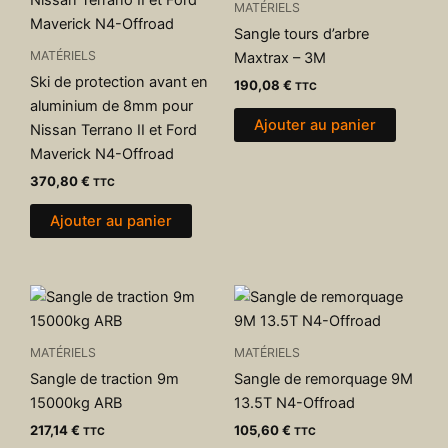
MATÉRIELS
Sangle tours d’arbre
MATÉRIELS
Maxtrax – 3M
Ski de protection avant en
190,08
€
TTC
aluminium de 8mm pour
Ajouter au panier
Nissan Terrano II et Ford
Maverick N4-Offroad
370,80
€
TTC
Ajouter au panier
MATÉRIELS
MATÉRIELS
Sangle de traction 9m
Sangle de remorquage 9M
15000kg ARB
13.5T N4-Offroad
217,14
€
105,60
€
TTC
TTC