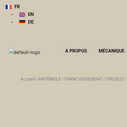
Aller
FR
au
EN
contenu
DE
A PROPOS
MÉCANIQUE
Accueil
/
MATÉRIELS
/
FRANCHISSEMENT
/
TREUILS
/