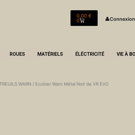
Panier
0,00
€
👤
Connexion
0
ROUES
MATÉRIELS
ÉLÉCTRICITÉ
VIE À B
TREUILS WARN
/ Ecubier Warn Métal Noir de VR EVO