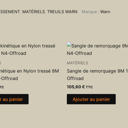
ISSEMENT
,
MATÉRIELS
,
TREUILS WARN
Marque :
Warn
S
MATÉRIELS
inétique en Nylon tressé 8M
Sangle de remorquage 9M 1
-Offroad
Offroad
105,60
€
TC
TTC
r au panier
Ajouter au panier