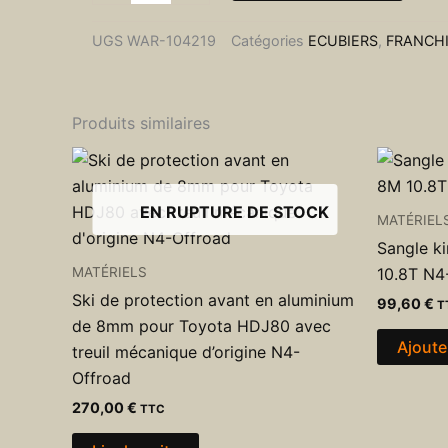
Noir
de
UGS
WAR-104219
Catégories
ECUBIERS
,
FRANCH
VR
EVO
Produits similaires
EN RUPTURE DE STOCK
MATÉRIEL
Sangle k
MATÉRIELS
10.8T N4
Ski de protection avant en aluminium
99,60
€
T
de 8mm pour Toyota HDJ80 avec
Ajoute
treuil mécanique d’origine N4-
Offroad
270,00
€
TTC