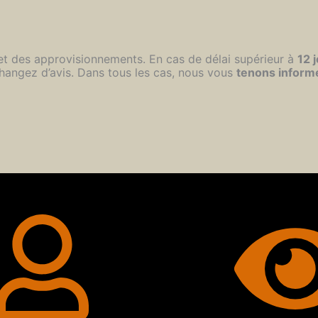
 et des approvisionnements. En cas de délai supérieur à
12 
hangez d’avis. Dans tous les cas, nous vous
tenons inform