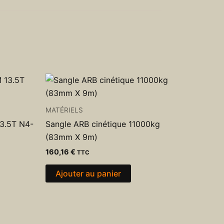
MATÉRIELS
3.5T N4-
Sangle ARB cinétique 11000kg
(83mm X 9m)
160,16
€
TTC
Ajouter au panier