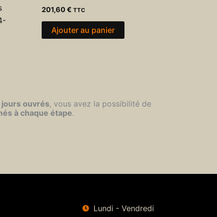
s
201,60
€
TTC
4-
Ajouter au panier
 jours ouvrés
, vous avez la possibilité de
més à chaque étape
.
Lundi - Vendredi