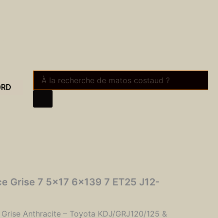
Recherche
de
ORD
produits
ce Grise 7 5×17 6×139 7 ET25 J12-
Grise Anthracite – Toyota KDJ/GRJ120/125 &