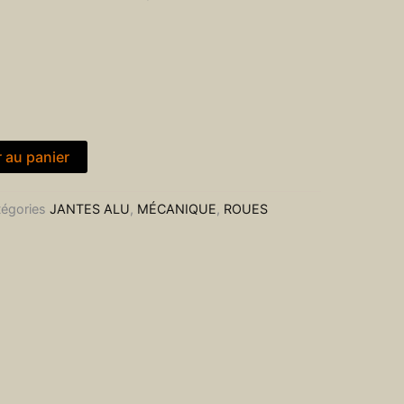
r au panier
égories
JANTES ALU
,
MÉCANIQUE
,
ROUES