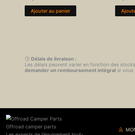
Ajouter au panier
Ajout
🕒
Délais de livraison :
Les délais peuvent varier en fonction des stock
demander un remboursement intégral
si vous 
Offroad camper parts
MO
Les experts de l’équipement tout-