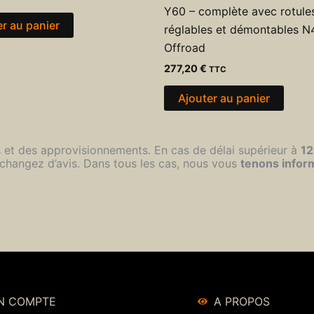
Y60 – complète avec rotule
er au panier
réglables et démontables N
Offroad
277,20
€
TTC
Ajouter au panier
s et des approvisionnements. En cas de délai supérieur à
12
changez d’avis. Dans tous les cas, nous vous
tenons infor
N COMPTE
A PROPOS