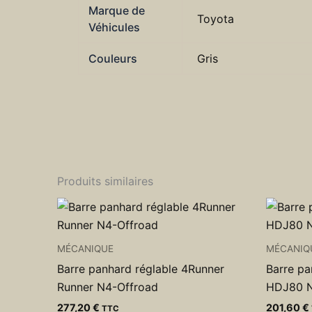
Marque de
Toyota
Véhicules
Couleurs
Gris
Produits similaires
MÉCANIQUE
MÉCANIQ
Barre panhard réglable 4Runner
Barre pa
Runner N4-Offroad
HDJ80 N
277,20
€
201,60
€
TTC