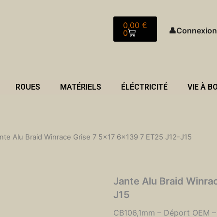
Panier
0,00
€
👤
Connexion
0
ROUES
MATÉRIELS
ÉLÉCTRICITÉ
VIE À B
nte Alu Braid Winrace Grise 7 5×17 6×139 7 ET25 J12-J15
Jante Alu Braid Winra
J15
CB106,1mm – Déport OEM – 