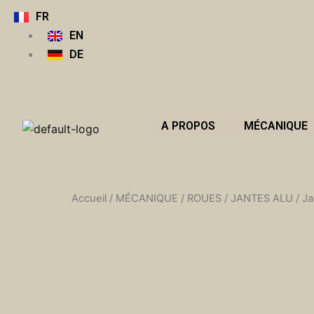
Aller
FR
au
EN
contenu
DE
A PROPOS
MÉCANIQUE
Accueil
/
MÉCANIQUE
/
ROUES
/
JANTES ALU
/ Ja