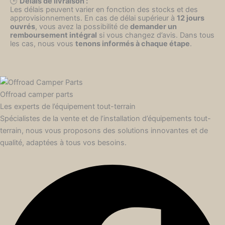
🕒
Délais de livraison :
Les délais peuvent varier en fonction des stocks et des
approvisionnements. En cas de délai supérieur à
12 jours
ouvrés
, vous avez la possibilité de
demander un
remboursement intégral
si vous changez d’avis. Dans tous
les cas, nous vous
tenons informés à chaque étape
.
Offroad camper parts
Les experts de l’équipement tout-terrain
Spécialistes de la vente et de l’installation d’équipements tout-
terrain, nous vous proposons des solutions innovantes et de
qualité, adaptées à tous vos besoins.