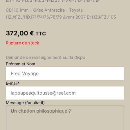
ET-10 HZJ-FZJ-HDJ71-74-76-78-79
CB110,1mm – Grise Anthracite – Toyota
HZJ/FZJ/HDJ71/74/76/78/79 Avant 2007 Et HZJ/FZJ105
372,00
€
TTC
Rupture de stock
Demande de renseignement sur la dispo
Prénom et Nom
E-mail*
Message (facultatif)