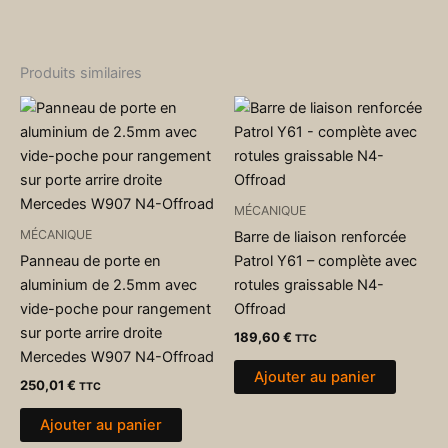
Produits similaires
MÉCANIQUE
MÉCANIQUE
Barre de liaison renforcée
Panneau de porte en
Patrol Y61 – complète avec
aluminium de 2.5mm avec
rotules graissable N4-
vide-poche pour rangement
Offroad
sur porte arrire droite
189,60
€
TTC
Mercedes W907 N4-Offroad
Ajouter au panier
250,01
€
TTC
Ajouter au panier