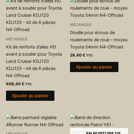
MÉCANIQUE
Douille pour écrous de
MÉCANIQUE
roulements de roue – moyeu
Kit de renforts d’ailes HD
Toyota 54mm N4-Offroad
avant à souder pour Toyota
26,40
€
TTC
Land Cruiser KDJ120
Ajouter au panier
KDJ125 – kit de 6 pièces
N4-Offroad
608,40
€
TTC
Ajouter au panier
EN RUPTURE DE
MÉCANIQUE