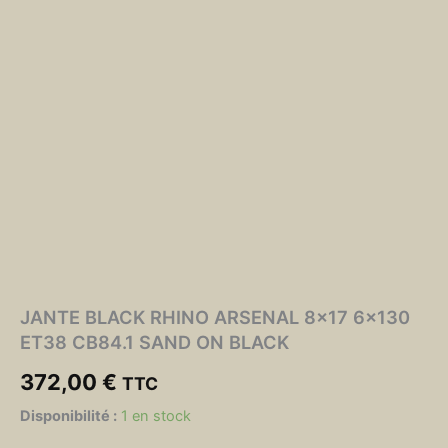
JANTE BLACK RHINO ARSENAL 8×17 6×130
ET38 CB84.1 SAND ON BLACK
372,00
€
TTC
quantité
Disponibilité :
1 en stock
de