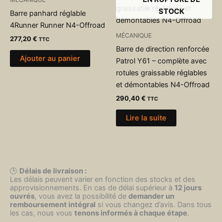
STOCK
Barre panhard réglable
4Runner Runner N4-Offroad
MÉCANIQUE
277,20
€
TTC
Barre de direction renforcée
Ajouter au panier
Patrol Y61 – complète avec
rotules graissable réglables
et démontables N4-Offroad
290,40
€
TTC
Lire la suite
🕒
Délais de livraison :
Les délais peuvent varier en fonction des stocks et des
approvisionnements. En cas de délai supérieur à
12 jours
ouvrés
, vous avez la possibilité de
demander un
remboursement intégral
si vous changez d’avis. Dans tous
les cas, nous vous
tenons informés à chaque étape
.