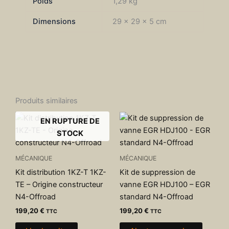
Poids
1,29 kg
-
Equipementier
Dimensions
29 × 29 × 5 cm
d'origine
N4-
Offroad
Produits similaires
EN RUPTURE DE
STOCK
MÉCANIQUE
MÉCANIQUE
Kit distribution 1KZ-T 1KZ-
Kit de suppression de
TE – Origine constructeur
vanne EGR HDJ100 – EGR
N4-Offroad
standard N4-Offroad
199,20
€
199,20
€
TTC
TTC