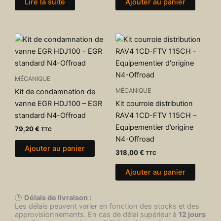
Lire la suite
Ajouter au panier
MÉCANIQUE
MÉCANIQUE
Kit de condamnation de
vanne EGR HDJ100 – EGR
Kit courroie distribution
standard N4-Offroad
RAV4 1CD-FTV 115CH –
Equipementier d’origine
79,20
€
TTC
N4-Offroad
Ajouter au panier
318,00
€
TTC
Ajouter au panier
🕒
Délais de livraison :
Les délais peuvent varier en fonction des stocks et des
approvisionnements. En cas de délai supérieur à
12 jours