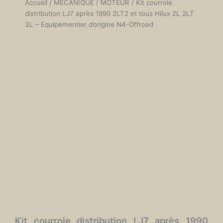
Accueil
/
MÉCANIQUE
/
MOTEUR
/ Kit courroie
distribution LJ7 après 1990 2LT2 et tous Hilux 2L 2LT
3L – Equipementier d’origine N4-Offroad
Kit courroie distribution LJ7 après 1990