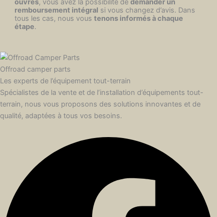
ouvrés
, vous avez la possibilité de
demander un
remboursement intégral
si vous changez d’avis. Dans
tous les cas, nous vous
tenons informés à chaque
étape
.
Offroad camper parts
Les experts de l’équipement tout-terrain
Spécialistes de la vente et de l’installation d’équipements tout-
terrain, nous vous proposons des solutions innovantes et de
qualité, adaptées à tous vos besoins.