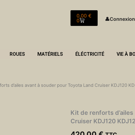
Panier
0,00
€
👤
Connexion
0
ROUES
MATÉRIELS
ÉLÉCTRICITÉ
VIE À B
nforts d’ailes avant à souder pour Toyota Land Cruiser KDJ120 KD
Kit de renforts d’aile
Cruiser KDJ120 KDJ125
420,00
€
TTC