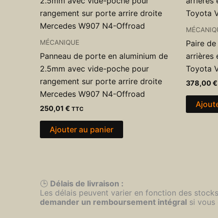
MÉCANIQ
MÉCANIQUE
Paire de
Panneau de porte en aluminium de
arrière
2.5mm avec vide-poche pour
Toyota 
rangement sur porte arrire droite
378,00
€
Mercedes W907 N4-Offroad
Ajout
250,01
€
TTC
Ajouter au panier
🕒
Délais de livraison :
Les délais peuvent varier en fonction des stock
demander un remboursement intégral
si vous 