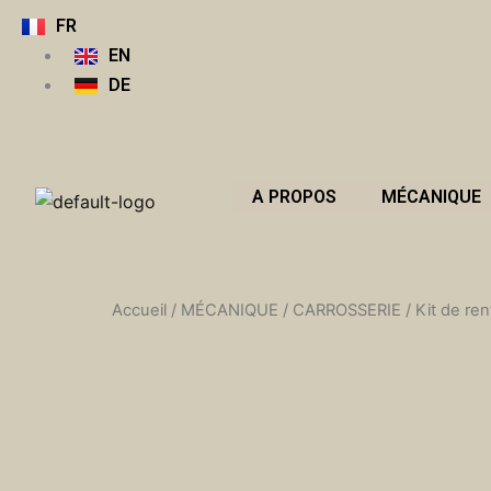
Aller
FR
au
EN
contenu
DE
A PROPOS
MÉCANIQUE
Accueil
/
MÉCANIQUE
/
CARROSSERIE
/ Kit de re