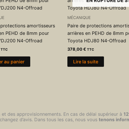
EN RUPTURE DE 
Offroad
UE
MÉCANIQUE
 protections amortisseurs
Paire de protections amorti
s en PEHD de 8mm pour
arrières en PEHD de 8mm p
VDJ200 N4-Offroad
Toyota HDJ80 N4-Offroad
378,00
€
TTC
TTC
er au panier
Lire la suite
s et des approvisionnements. En cas de délai supérieur à
12
changez d’avis. Dans tous les cas, nous vous
tenons infor