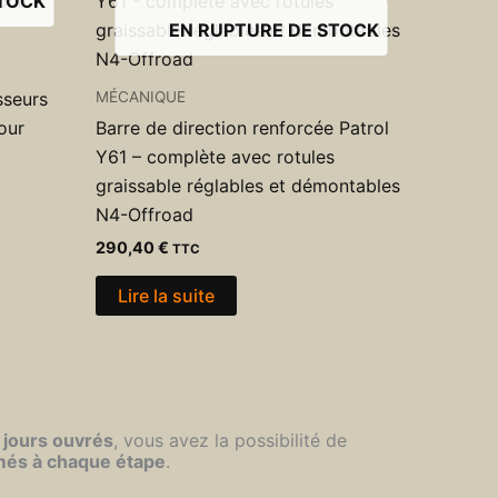
STOCK
EN RUPTURE DE STOCK
MÉCANIQUE
sseurs
our
Barre de direction renforcée Patrol
Y61 – complète avec rotules
graissable réglables et démontables
N4-Offroad
290,40
€
TTC
Lire la suite
 jours ouvrés
, vous avez la possibilité de
més à chaque étape
.