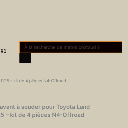
Recherche
de
ORD
produits
J125 – kit de 4 pièces N4-Offroad
s avant à souder pour Toyota Land
 – kit de 4 pièces N4-Offroad