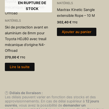
EN RUPTURE DE
MATÉRIELS
STOCK
Maxtrax Kinetic Sangle
extensible Rope – 10 M
MATÉRIELS
302,40
€
TTC
Ski de protection avant en
Ajouter au panier
aluminium de 8mm pour
Toyota HDJ80 avec treuil
mécanique d’origine N4-
Offroad
270,00
€
TTC
Lire la suite
🕒
Délais de livraison :
Les délais peuvent varier en fonction des stocks et des
approvisionnements. En cas de délai supérieur à
12 jours
ouvrés
, vous avez la possibilité de
demander un