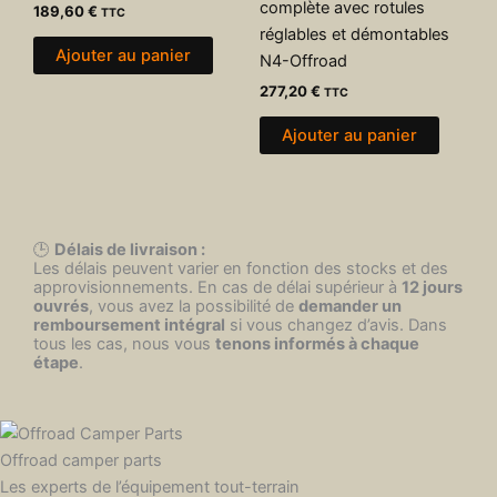
complète avec rotules
189,60
€
TTC
réglables et démontables
Ajouter au panier
N4-Offroad
277,20
€
TTC
Ajouter au panier
🕒
Délais de livraison :
Les délais peuvent varier en fonction des stocks et des
approvisionnements. En cas de délai supérieur à
12 jours
ouvrés
, vous avez la possibilité de
demander un
remboursement intégral
si vous changez d’avis. Dans
tous les cas, nous vous
tenons informés à chaque
étape
.
Offroad camper parts
Les experts de l’équipement tout-terrain