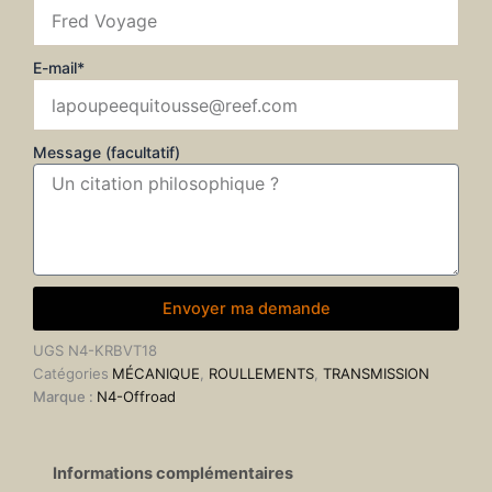
E-mail*
Message (facultatif)
Envoyer ma demande
UGS
N4-KRBVT18
Catégories
MÉCANIQUE
,
ROULLEMENTS
,
TRANSMISSION
Marque :
N4-Offroad
Informations complémentaires