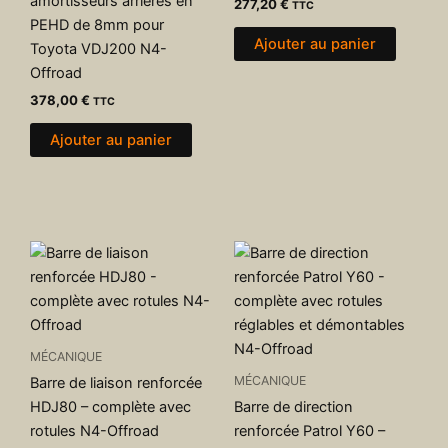
amortisseurs arrières en
277,20
€
TTC
PEHD de 8mm pour
Ajouter au panier
Toyota VDJ200 N4-
Offroad
378,00
€
TTC
Ajouter au panier
MÉCANIQUE
MÉCANIQUE
Barre de liaison renforcée
HDJ80 – complète avec
Barre de direction
rotules N4-Offroad
renforcée Patrol Y60 –