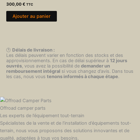
300,00
€
TTC
Ajouter au panier
🕒
Délais de livraison :
Les délais peuvent varier en fonction des stocks et des
approvisionnements. En cas de délai supérieur à
12 jours
ouvrés
, vous avez la possibilité de
demander un
remboursement intégral
si vous changez d’avis. Dans tous
les cas, nous vous
tenons informés à chaque étape
.
Offroad camper parts
Les experts de l’équipement tout-terrain
Spécialistes de la vente et de l’installation d’équipements tout-
terrain, nous vous proposons des solutions innovantes et de
qualité, adaptées à tous vos besoins.