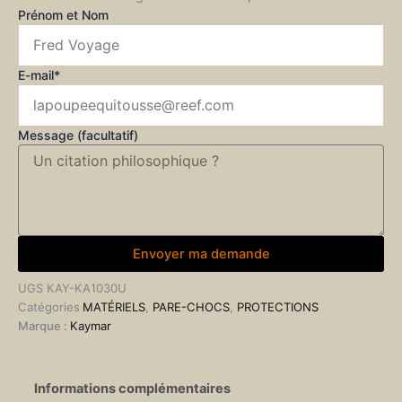
Prénom et Nom
E-mail*
Message (facultatif)
Envoyer ma demande
UGS
KAY-KA1030U
Catégories
MATÉRIELS
,
PARE-CHOCS
,
PROTECTIONS
Marque :
Kaymar
Informations complémentaires