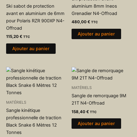
Ski sabot de protection
aluminium 8mm Ineos
avant en aluminium de 6mm
Grenadier N4-Offroad
pour Polaris RZR 900XP N4-
480,00
€
TTC
Offroad
Ajouter au panier
115,20
€
TTC
Ajouter au panier
MATÉRIELS
Sangle de remorquage 9M
MATÉRIELS
21T N4-Offroad
Sangle kinétique
158,40
€
TTC
professionnelle de traction
Ajouter au panier
Black Snake 6 Mètres 12
Tonnes