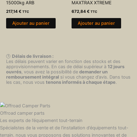
15000kg ARB
MAXTRAX XTREME
217,14
€
672,84
€
TTC
TTC
Ajouter au panier
Ajouter au panier
🕒
Délais de livraison :
Les délais peuvent varier en fonction des stocks et des
approvisionnements. En cas de délai supérieur à
12 jours
ouvrés
, vous avez la possibilité de
demander un
remboursement intégral
si vous changez d’avis. Dans tous
les cas, nous vous
tenons informés à chaque étape
.
Offroad camper parts
Les experts de l’équipement tout-terrain
Spécialistes de la vente et de l’installation d’équipements tout-
terrain, nous vous proposons des solutions innovantes et de