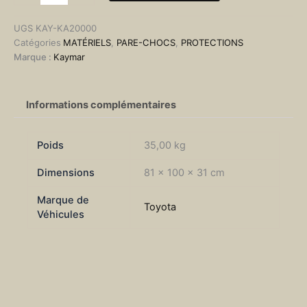
Arrière
Kaymar
UGS
KAY-KA20000
Toyota
Catégories
MATÉRIELS
,
PARE-CHOCS
,
PROTECTIONS
VDJ200
Marque :
Kaymar
Informations complémentaires
Poids
35,00 kg
Dimensions
81 × 100 × 31 cm
Marque de
Toyota
Véhicules