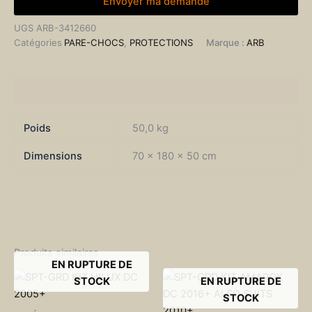
Envoyer ma demande
UGS
ARB-3412660
Catégories
PARE-CHOCS
,
PROTECTIONS
Marque :
ARB
Informations complémentaires
Poids
50,0 kg
Dimensions
70 × 180 × 50 cm
Produits similaires
EN RUPTURE DE
STOCK
EN RUPTURE DE
STOCK