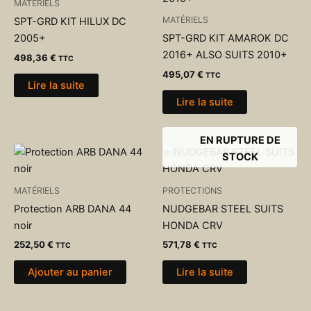
MATÉRIELS
MATÉRIELS
SPT-GRD KIT HILUX DC
2005+
SPT-GRD KIT AMAROK DC
2016+ ALSO SUITS 2010+
498,36
€
TTC
495,07
€
TTC
Lire la suite
Lire la suite
EN RUPTURE DE
STOCK
MATÉRIELS
PROTECTIONS
Protection ARB DANA 44
NUDGEBAR STEEL SUITS
noir
HONDA CRV
252,50
€
571,78
€
TTC
TTC
Ajouter au panier
Lire la suite