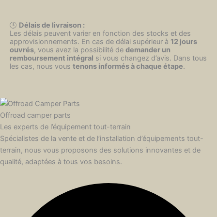
🕒
Délais de livraison :
Les délais peuvent varier en fonction des stocks et des
approvisionnements. En cas de délai supérieur à
12 jours
ouvrés
, vous avez la possibilité de
demander un
remboursement intégral
si vous changez d’avis. Dans tous
les cas, nous vous
tenons informés à chaque étape
.
Offroad camper parts
Les experts de l’équipement tout-terrain
Spécialistes de la vente et de l’installation d’équipements tout-
terrain, nous vous proposons des solutions innovantes et de
qualité, adaptées à tous vos besoins.