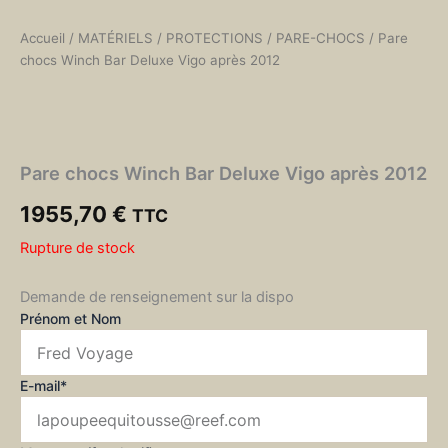
Accueil
/
MATÉRIELS
/
PROTECTIONS
/
PARE-CHOCS
/ Pare
chocs Winch Bar Deluxe Vigo après 2012
Pare chocs Winch Bar Deluxe Vigo après 2012
1955,70
€
TTC
Rupture de stock
Demande de renseignement sur la dispo
Prénom et Nom
E-mail*