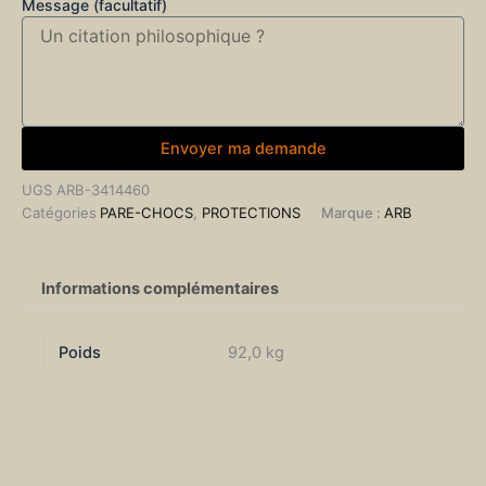
Message (facultatif)
Envoyer ma demande
UGS
ARB-3414460
Catégories
PARE-CHOCS
,
PROTECTIONS
Marque :
ARB
Informations complémentaires
Poids
92,0 kg