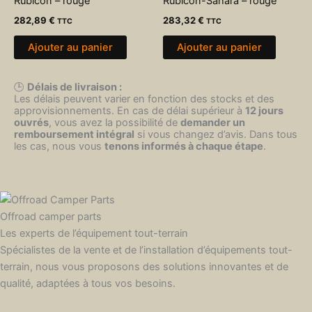
Rubicon – rouge
Rubicon-Sahara – rouge
282,89
€
283,32
€
TTC
TTC
Ajouter au panier
Ajouter au panier
🕒
Délais de livraison :
Les délais peuvent varier en fonction des stocks et des
approvisionnements. En cas de délai supérieur à
12 jours
ouvrés
, vous avez la possibilité de
demander un
remboursement intégral
si vous changez d’avis. Dans tous
les cas, nous vous
tenons informés à chaque étape
.
Offroad camper parts
Les experts de l’équipement tout-terrain
Spécialistes de la vente et de l’installation d’équipements tout-
terrain, nous vous proposons des solutions innovantes et de
qualité, adaptées à tous vos besoins.