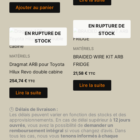
Lire la suite
Ajouter au panier
EN RUPTURE DE
EN RUPTURE DE
STOCK
STOCK
MATÉRIELS
MATÉRIELS
BRAIDED WIRE KIT ARB
Dragmat ARB pour Toyota
FRIDGE
Hilux Revo double cabine
21,58
€
TTC
254,74
€
TTC
Lire la suite
Lire la suite
🕒
Délais de livraison :
Les délais peuvent varier en fonction des stocks et des
approvisionnements. En cas de délai supérieur à
12 jours
ouvrés
, vous avez la possibilité de
demander un
remboursement intégral
si vous changez d’avis. Dans
tous les cas, nous vous
tenons informés à chaque