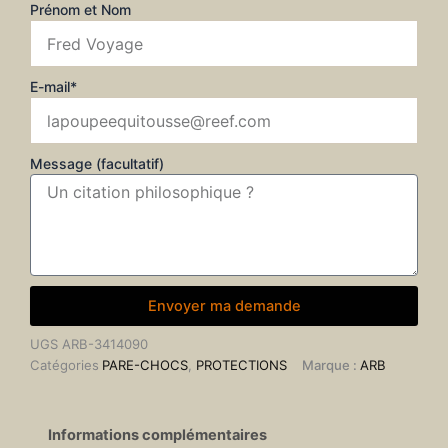
Prénom et Nom
E-mail*
Message (facultatif)
Envoyer ma demande
UGS
ARB-3414090
Catégories
PARE-CHOCS
,
PROTECTIONS
Marque :
ARB
Informations complémentaires