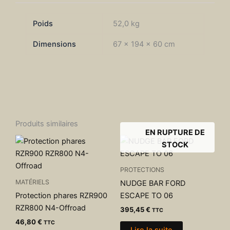
Poids
52,0 kg
Dimensions
67 × 194 × 60 cm
Produits similaires
EN RUPTURE DE
STOCK
PROTECTIONS
MATÉRIELS
NUDGE BAR FORD
Protection phares RZR900
ESCAPE TO 06
RZR800 N4-Offroad
395,45
€
TTC
46,80
€
TTC