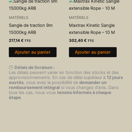
MATÉRIELS
MATÉRIELS
Sangle de traction 9m
Maxtrax Kinetic Sangle
15000kg ARB
extensible Rope – 10 M
217,14
€
302,40
€
TTC
TTC
Ajouter au panier
Ajouter au panier
🕒
Délais de livraison :
Les délais peuvent varier en fonction des stocks et des
approvisionnements. En cas de délai supérieur à
12 jours
ouvrés
, vous avez la possibilité de
demander un
remboursement intégral
si vous changez d’avis. Dans
tous les cas, nous vous
tenons informés à chaque
étape
.