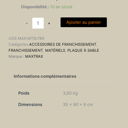
quantité
Disponibilité :
10 en stock
de
Plaques
Ajouter au panier
à
-
+
sable
Maxtrax
UGS
MAX-MTXLTBK
Lite
Catégories
ACCESSOIRES DE FRANCHISSEMENT
,
Noire
FRANCHISSEMENT
,
MATÉRIELS
,
PLAQUE À SABLE
-
Marque :
MAXTRAX
La
paire
Informations complémentaires
Poids
3,60 kg
Dimensions
35 × 90 × 9 cm