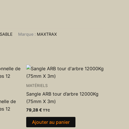
 SABLE
Marque :
MAXTRAX
MATÉRIELS
Sangle ARB tour d’arbre 12000Kg
nelle de
(75mm X 3m)
es 12
79,28
€
TTC
Ajouter au panier