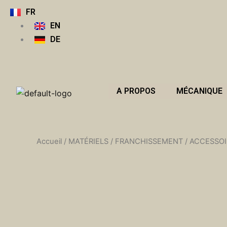
Aller
FR
au
EN
contenu
DE
A PROPOS
MÉCANIQUE
Accueil
/
MATÉRIELS
/
FRANCHISSEMENT
/
ACCESSOI