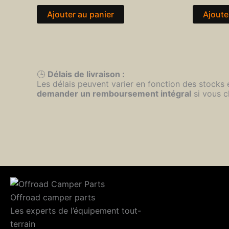
Ajouter au panier
Ajoute
🕒
Délais de livraison :
Les délais peuvent varier en fonction des stocks
demander un remboursement intégral
si vous c
Offroad camper parts
Les experts de l’équipement tout-
terrain