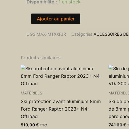
quantité
Disponibilité :
1 en stock
de
Plaques
à
Ajouter au panier
sable
Maxtrax
UGS
MAX-MTXXFJR
Catégories
ACCESSOIRES D
XTREME
rouge
-
La
Produits similaires
paire
MATÉRIELS
MATÉRIEL
Ski protection avant aluminium 8mm
Ski de pr
Ford Ranger Raptor 2023+ N4-
de 8mm 
Offroad
pare cho
510,00
€
741,60
€
TTC