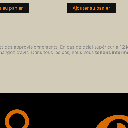
r au panier
Ajouter au panier
 et des approvisionnements. En cas de délai supérieur à
12 
hangez d’avis. Dans tous les cas, nous vous
tenons inform