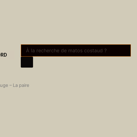
Recherche
de
ORD
produits
uge – La paire