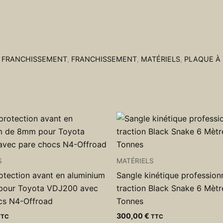
E FRANCHISSEMENT
,
FRANCHISSEMENT
,
MATÉRIELS
,
PLAQUE À
S
MATÉRIELS
otection avant en aluminium
Sangle kinétique profession
pour Toyota VDJ200 avec
traction Black Snake 6 Mètr
cs N4-Offroad
Tonnes
300,00
€
TTC
TTC