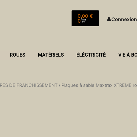
Panier
0,00
€
👤
Connexion
0
ROUES
MATÉRIELS
ÉLÉCTRICITÉ
VIE À B
RES DE FRANCHISSEMENT
/ Plaques à sable Maxtrax XTREME ro