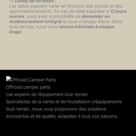
🕒
Délais de livraison :
Les délais peuvent varier en fonction des stocks et des
approvisionnements. En cas de délai supérieur à
12 jours
ouvrés
, vous avez la possibilité de
demander un
remboursement intégral
si vous changez d’avis. Dans
tous les cas, nous vous
tenons informés à chaque
étape
.
Offroad camper parts
Les experts de l’équipement tout-terrain
Spécialistes de la vente et de l’installation d’équipements
tout-terrain, nous vous proposons des solutions
innovantes et de qualité, adaptées à tous vos besoins.