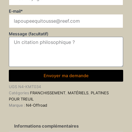
E-mail*
Message (facultatif)
Envoyer ma demande
UGS
N4-KMT034
Catégories
FRANCHISSEMENT
,
MATÉRIELS
,
PLATINES
POUR TREUIL
Marque :
N4-Offroad
Informations complémentaires