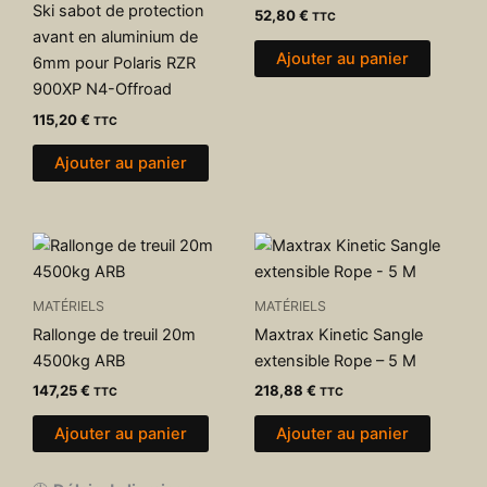
Ski sabot de protection
52,80
€
TTC
avant en aluminium de
Ajouter au panier
6mm pour Polaris RZR
900XP N4-Offroad
115,20
€
TTC
Ajouter au panier
MATÉRIELS
MATÉRIELS
Rallonge de treuil 20m
Maxtrax Kinetic Sangle
4500kg ARB
extensible Rope – 5 M
147,25
€
218,88
€
TTC
TTC
Ajouter au panier
Ajouter au panier