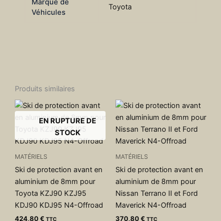
Marque de
Toyota
Véhicules
Produits similaires
EN RUPTURE DE
STOCK
MATÉRIELS
MATÉRIELS
Ski de protection avant en
Ski de protection avant en
aluminium de 8mm pour
aluminium de 8mm pour
Toyota KZJ90 KZJ95
Nissan Terrano II et Ford
KDJ90 KDJ95 N4-Offroad
Maverick N4-Offroad
424,80
€
370,80
€
TTC
TTC