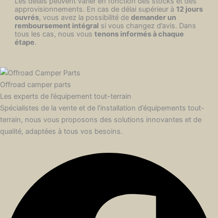
Les délais peuvent varier en fonction des stocks et des
approvisionnements. En cas de délai supérieur à
12 jours
ouvrés
, vous avez la possibilité de
demander un
remboursement intégral
si vous changez d’avis. Dans
tous les cas, nous vous
tenons informés à chaque
étape
.
Offroad camper parts
Les experts de l’équipement tout-terrain
Spécialistes de la vente et de l’installation d’équipements tout-
terrain, nous vous proposons des solutions innovantes et de
qualité, adaptées à tous vos besoins.