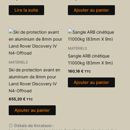
Lire la suite
Ajouter au panier
MATÉRIELS
Sangle ARB cinétique
MATÉRIELS
11000kg (83mm X 9m)
Ski de protection avant en
160,16
€
TTC
aluminium de 8mm pour
Ajouter au panier
Land Rover Discovery IV
N4-Offroad
655,20
€
TTC
Ajouter au panier
🕒
Délais de livraison :