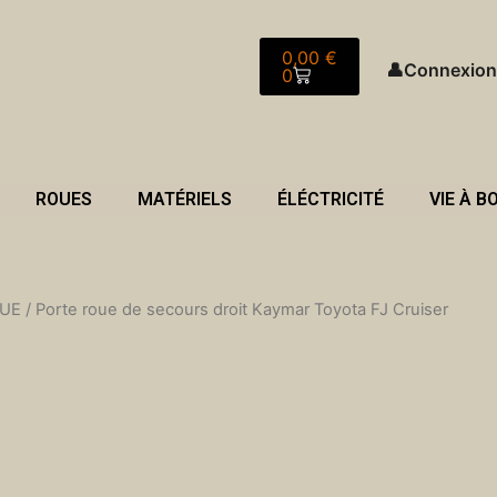
Panier
0,00
€
👤
Connexion
0
ROUES
MATÉRIELS
ÉLÉCTRICITÉ
VIE À B
OUE
/ Porte roue de secours droit Kaymar Toyota FJ Cruiser