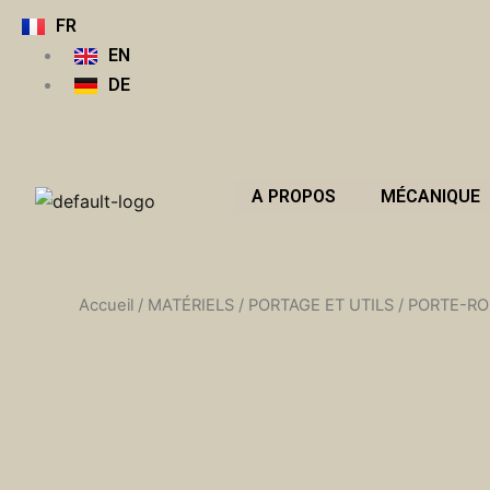
Aller
FR
au
EN
contenu
DE
A PROPOS
MÉCANIQUE
Accueil
/
MATÉRIELS
/
PORTAGE ET UTILS
/
PORTE-R