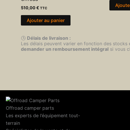
Ajoute
510,00
€
TTC
Ajouter au panier
🕒
Délais de livraison :
Les délais peuvent varier en fonction des stocks
demander un remboursement intégral
si vous c
Offroad camper parts
Les experts de l’équipement tout-
terrain