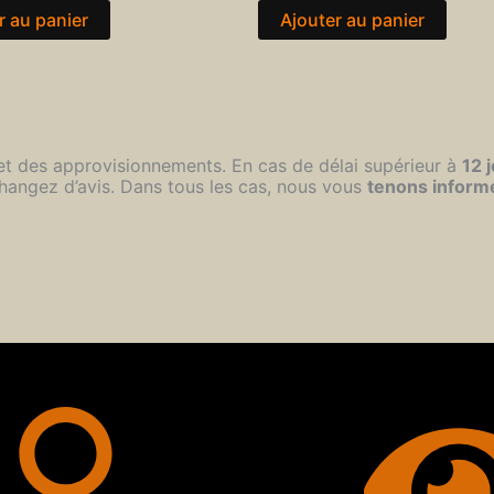
r au panier
Ajouter au panier
 et des approvisionnements. En cas de délai supérieur à
12 
hangez d’avis. Dans tous les cas, nous vous
tenons inform