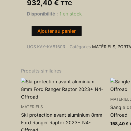
932,40
€
TTC
quantité
Disponibilité :
1 en stock
de
Porte
roue
Ajouter au panier
de
secours
UGS
KAY-KA8160R
Catégories
MATÉRIELS
,
PORTA
droit
Kaymar
Toyota
FJ
Produits similaires
Cruiser
MATÉRIEL
MATÉRIELS
Sangle d
Ski protection avant aluminium 8mm
Offroad
Ford Ranger Raptor 2023+ N4-
158,40
€
Offroad