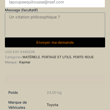
Message (facultatif)
Envoyer ma demande
UGS
KAY-KA8020R
Catégories
MATÉRIELS
,
PORTAGE ET UTILS
,
PORTE-ROUE
Marque :
Kaymar
Informations complémentaires
Poids
24,00 kg
Marque de
Toyota
Véhicules