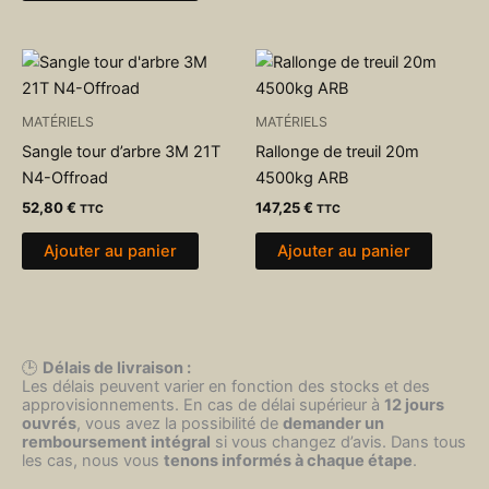
MATÉRIELS
MATÉRIELS
Sangle tour d’arbre 3M 21T
Rallonge de treuil 20m
N4-Offroad
4500kg ARB
52,80
€
147,25
€
TTC
TTC
Ajouter au panier
Ajouter au panier
🕒
Délais de livraison :
Les délais peuvent varier en fonction des stocks et des
approvisionnements. En cas de délai supérieur à
12 jours
ouvrés
, vous avez la possibilité de
demander un
remboursement intégral
si vous changez d’avis. Dans tous
les cas, nous vous
tenons informés à chaque étape
.