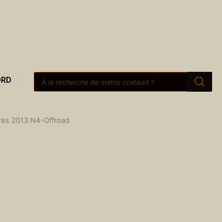
Recherche
ORD
de
produits
rès 2013 N4-Offroad