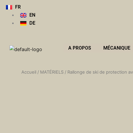
Aller
FR
au
EN
contenu
DE
A PROPOS
MÉCANIQUE
Accueil
/
MATÉRIELS
/ Rallonge de ski de protection