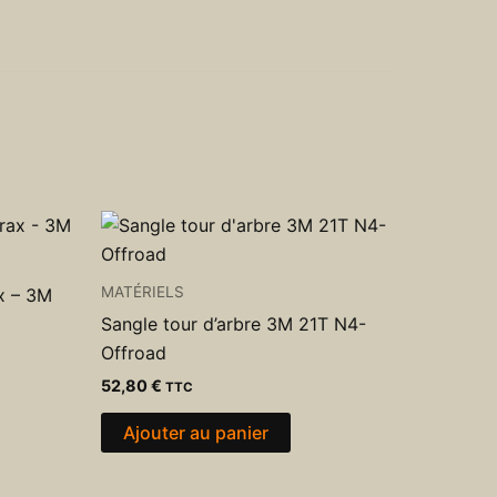
MATÉRIELS
x – 3M
Sangle tour d’arbre 3M 21T N4-
Offroad
52,80
€
TTC
Ajouter au panier