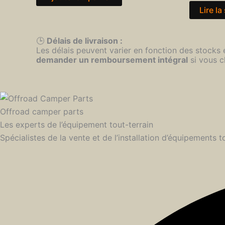
Lire la
🕒
Délais de livraison :
Les délais peuvent varier en fonction des stocks
demander un remboursement intégral
si vous c
Offroad camper parts
Les experts de l’équipement tout-terrain
Spécialistes de la vente et de l’installation d’équipements