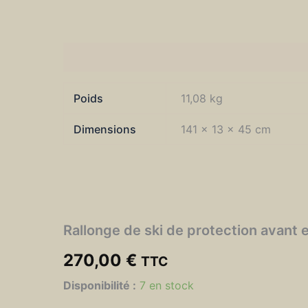
Informations complémentaires
Poids
11,08 kg
Dimensions
141 × 13 × 45 cm
Rallonge de ski de protection avan
270,00
€
TTC
quantité
Disponibilité :
7 en stock
de