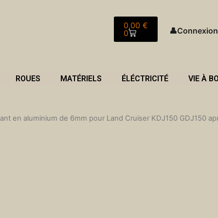
Panier
0,00
€
👤
Connexion
0
ROUES
MATÉRIELS
ÉLÉCTRICITÉ
VIE À B
 avant en aluminium de 6mm pour Land Cruiser KDJ150 GDJ150 ap