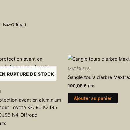
 :
N4-Offroad
MATÉRIELS
EN RUPTURE DE STOCK
Sangle tours d’arbre Maxtra
190,08
€
TTC
S
Ajouter au panier
otection avant en aluminium
pour Toyota KZJ90 KZJ95
DJ95 N4-Offroad
TTC