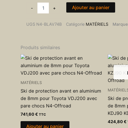
Rallonge
de
Ajouter au panier
-
+
ski
de
protection
UGS
N4-BLAV74B
Catégorie
MATÉRIELS
Marque
avant
en
aluminium
de
Produits similaires
6mm
pour
Land
Cruiser
KDJ150
GDJ150
MATÉRIELS
après
MATÉRIEL
Ski de protection avant en aluminium
2013
de 8mm pour Toyota VDJ200 avec
Ski de pr
N4-
Offroad
pare chocs N4-Offroad
de 8mm 
KDJ90 K
741,60
€
TTC
424,80
€
Ajouter au panier