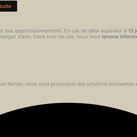
 suite
 et des approvisionnements. En cas de délai supérieur à
12 
hangez d’avis. Dans tous les cas, nous vous
tenons inform
 tout-terrain, nous vous proposons des solutions innovantes 