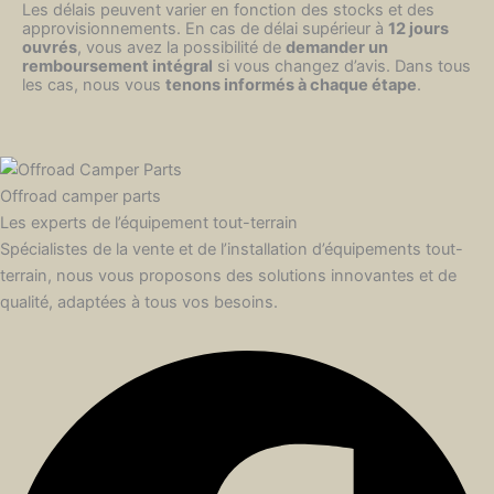
Les délais peuvent varier en fonction des stocks et des
approvisionnements. En cas de délai supérieur à
12 jours
ouvrés
, vous avez la possibilité de
demander un
remboursement intégral
si vous changez d’avis. Dans tous
les cas, nous vous
tenons informés à chaque étape
.
Offroad camper parts
Les experts de l’équipement tout-terrain
Spécialistes de la vente et de l’installation d’équipements tout-
terrain, nous vous proposons des solutions innovantes et de
qualité, adaptées à tous vos besoins.