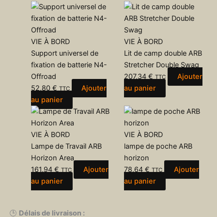
VIE À BORD
VIE À BORD
Support universel de
Lit de camp double ARB
fixation de batterie N4-
Stretcher Double Swag
Offroad
207,34
€
Ajouter
TTC
52,80
€
Ajouter
au panier
TTC
au panier
VIE À BORD
VIE À BORD
Lampe de Travail ARB
lampe de poche ARB
Horizon Area
horizon
161,94
€
Ajouter
78,64
€
Ajouter
TTC
TTC
au panier
au panier
🕒
Délais de livraison :