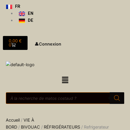
Aller
FR
au
EN
contenu
DE
Panier
0,00
€
👤
Connexion
0
Menu
Recherche
de
produits
Accueil
/
VIE À
BORD
/
BIVOUAC
/
RÉFRIGÉRATEURS
/ Refrigerateur