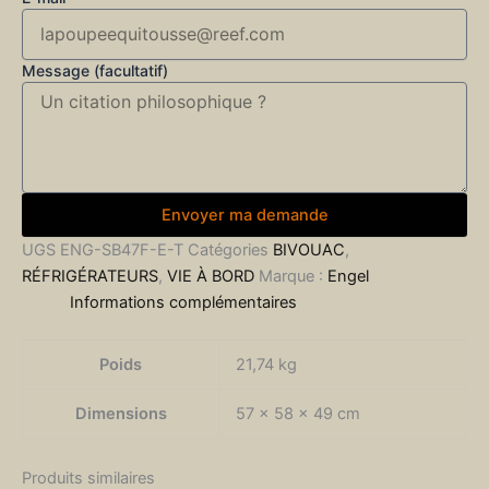
Message (facultatif)
Envoyer ma demande
UGS
ENG-SB47F-E-T
Catégories
BIVOUAC
,
RÉFRIGÉRATEURS
,
VIE À BORD
Marque :
Engel
Informations complémentaires
Poids
21,74 kg
Dimensions
57 × 58 × 49 cm
Produits similaires