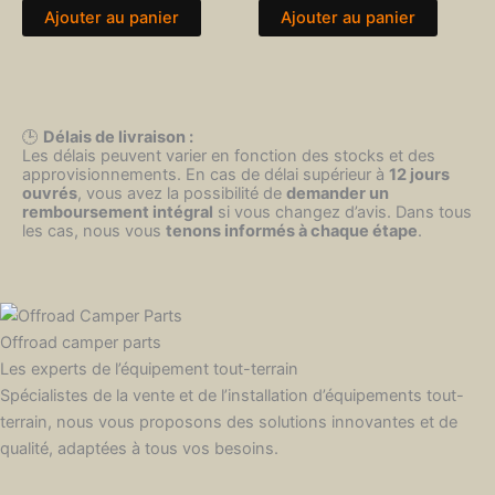
Ajouter au panier
Ajouter au panier
🕒
Délais de livraison :
Les délais peuvent varier en fonction des stocks et des
approvisionnements. En cas de délai supérieur à
12 jours
ouvrés
, vous avez la possibilité de
demander un
remboursement intégral
si vous changez d’avis. Dans tous
les cas, nous vous
tenons informés à chaque étape
.
Offroad camper parts
Les experts de l’équipement tout-terrain
Spécialistes de la vente et de l’installation d’équipements tout-
terrain, nous vous proposons des solutions innovantes et de
qualité, adaptées à tous vos besoins.