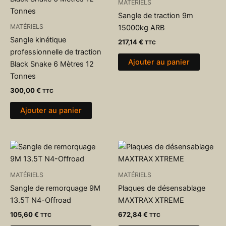
MATÉRIELS
Sangle de traction 9m
MATÉRIELS
15000kg ARB
Sangle kinétique
217,14
€
TTC
professionnelle de traction
Ajouter au panier
Black Snake 6 Mètres 12
Tonnes
300,00
€
TTC
Ajouter au panier
MATÉRIELS
MATÉRIELS
Sangle de remorquage 9M
Plaques de désensablage
13.5T N4-Offroad
MAXTRAX XTREME
105,60
€
672,84
€
TTC
TTC