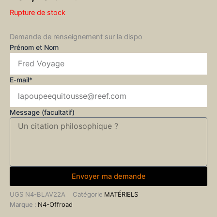
Rupture de stock
Demande de renseignement sur la dispo
Prénom et Nom
E-mail*
Message (facultatif)
Envoyer ma demande
UGS
N4-BLAV22A
Catégorie
MATÉRIELS
Marque :
N4-Offroad